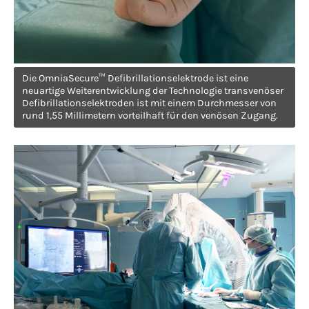
Have any questions?
+44 1234 567 890
Drop us a line
Die OmniaSecure™ Defibrillationselektrode ist eine
info@yourdomain.com
neuartige Weiterentwicklung der Technologie transvenöser
Defibrillationselektroden ist mit einem Durchmesser von
rund 1,55 Millimetern vorteilhaft für den venösen Zugang.
About us
Lorem ipsum dolor sit amet, consectetuer
adipiscing elit.
Aenean commodo ligula eget dolor. Aenean
massa. Cum sociis natoque penatibus et
magnis dis parturient montes, nascetur
ridiculus mus. Donec quam felis, ultricies
nec.