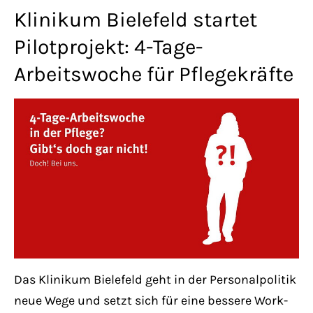
Lorem ipsum dolor sit amet:
Klinikum Bielefeld startet
Pilotprojekt: 4-Tage-
Arbeitswoche für Pflegekräfte
24h
/ 365days
We offer support for our customers
Mon - Fri 8:00am - 5:00pm
(GMT +1)
Get in touch
Cybersteel Inc.
376-293 City Road, Suite 600
San Francisco, CA 94102
Das Klinikum Bielefeld geht in der Personalpolitik
neue Wege und setzt sich für eine bessere Work-