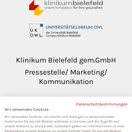
Klinikum Bielefeld gem.GmbH
Pressestelle/ Marketing/
Kommunikation
pressestelle@klinikumbielefeld.de
Datenschutzbestimmungen
Teutoburger Str. 50
Wir verwenden Cookies
33604 Bielefeld
Wir verwenden Cookies, um Inhalte und Anzeigen zu personalisieren,
Funktionen für soziale Medien anbieten zu können und die Zugriffe auf
unsere Website zu analysieren. Außerdem geben wir Informationen zu Ihrer
Verwendung unserer Website an unsere Partner*innen für soziale Medien,