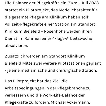
Have any questions?
Life-Balance der Pflegekräfte ein. Zum 1. Juli 2023
+44 1234 567 890
startet ein Pilotprojekt, das Modellcharakter für
die gesamte Pflege am Klinikum haben soll:
Drop us a line
Vollzeit-Pflegekräfte einer Station am Standort
info@yourdomain.com
Klinikum Bielefeld – Rosenhöhe werden ihren
Dienst im Rahmen einer 4-Tage-Arbeitswoche
About us
absolvieren.
Lorem ipsum dolor sit amet, consectetuer
Zusätzlich werden am Standort Klinikum
adipiscing elit.
Bielefeld Mitte zwei weitere Pilotstationen geplant
- je eine medizinische und chirurgische Station.
Aenean commodo ligula eget dolor. Aenean
massa. Cum sociis natoque penatibus et
Das Pilotprojekt hat das Ziel, die
magnis dis parturient montes, nascetur
Arbeitsbedingungen in der Pflegebranche zu
ridiculus mus. Donec quam felis, ultricies
verbessern und die Work-Life-Balance der
nec.
Pflegekräfte zu fördern. Michael Ackermann,