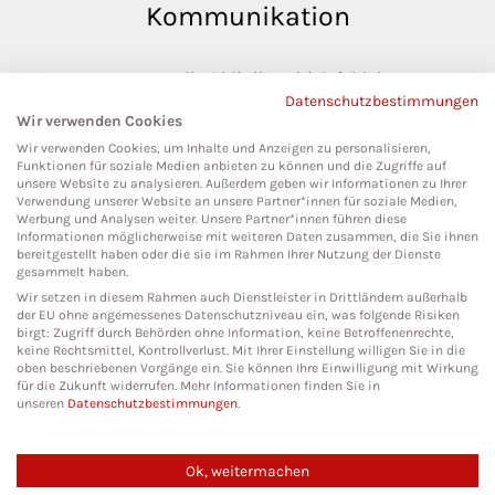
Kommunikation
pressestelle@klinikumbielefeld.de
Datenschutzbestimmungen
Teutoburger Str. 50
Wir verwenden Cookies
33604 Bielefeld
Wir verwenden Cookies, um Inhalte und Anzeigen zu personalisieren,
Funktionen für soziale Medien anbieten zu können und die Zugriffe auf
unsere Website zu analysieren. Außerdem geben wir Informationen zu Ihrer
Verwendung unserer Website an unsere Partner*innen für soziale Medien,
Werbung und Analysen weiter. Unsere Partner*innen führen diese
Social Media
Informationen möglicherweise mit weiteren Daten zusammen, die Sie ihnen
bereitgestellt haben oder die sie im Rahmen Ihrer Nutzung der Dienste
gesammelt haben.
Wir setzen in diesem Rahmen auch Dienstleister in Drittländern außerhalb
der EU ohne angemessenes Datenschutzniveau ein, was folgende Risiken
birgt: Zugriff durch Behörden ohne Information, keine Betroffenenrechte,
keine Rechtsmittel, Kontrollverlust. Mit Ihrer Einstellung willigen Sie in die
oben beschriebenen Vorgänge ein. Sie können Ihre Einwilligung mit Wirkung
für die Zukunft widerrufen. Mehr Informationen finden Sie in
unseren
Datenschutzbestimmungen
.
Ok, weitermachen
Copyright 2026. All Rights Reserved.