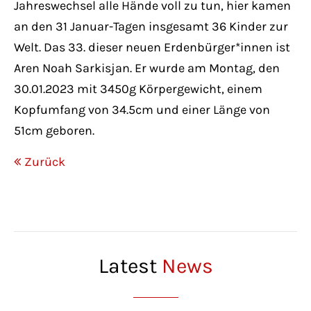
Jahreswechsel alle Hände voll zu tun, hier kamen
Have any questions?
+44 1234 567 890
an den 31 Januar-Tagen insgesamt 36 Kinder zur
Welt. Das 33. dieser neuen Erdenbürger*innen ist
Drop us a line
Aren Noah Sarkisjan. Er wurde am Montag, den
info@yourdomain.com
30.01.2023 mit 3450g Körpergewicht, einem
Kopfumfang von 34.5cm und einer Länge von
About us
51cm geboren.
Zurück
Lorem ipsum dolor sit amet, consectetuer
adipiscing elit.
Aenean commodo ligula eget dolor. Aenean
massa. Cum sociis natoque penatibus et
magnis dis parturient montes, nascetur
Latest
News
ridiculus mus. Donec quam felis, ultricies
nec.