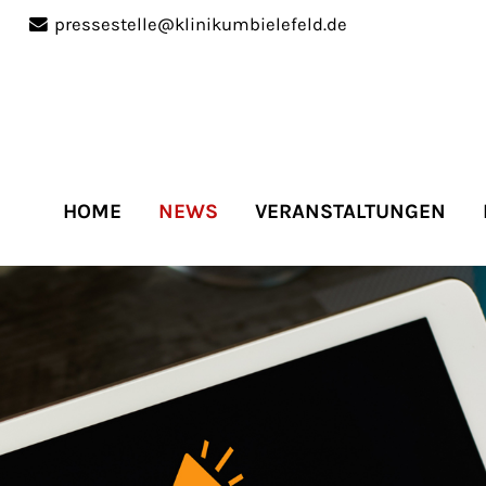
pressestelle@klinikumbielefeld.de
port
Get in touch
ipsum dolor sit amet:
Cybersteel Inc.
376-293 City Road, Suite 
San Francisco, CA 94102
HOME
NEWS
VERANSTALTUNGEN
4h
Have any questions?
/
+44 1234 567 890
days
Drop us a line
info@yourdomain.co
r support for our
mers