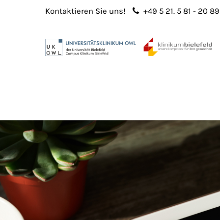
Kontaktieren Sie uns!
+49 5 21. 5 81 - 20 89
Login
Sup
Benutzername
Lorem 
Passwort
2
365
Anmelden
Register
|
Lost your password?
We offe
custo