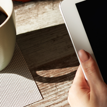
Mon - 
(GMT +