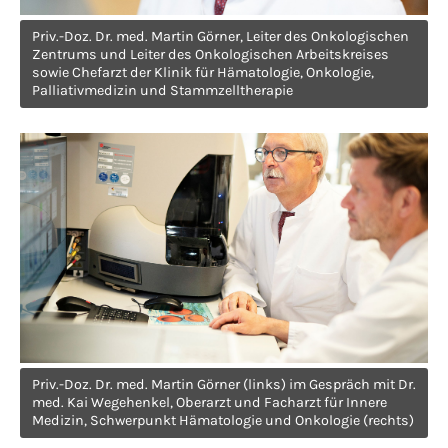
Have any questions?
+44 1234 567 890
Priv.-Doz. Dr. med. Martin Görner, Leiter des Onkologischen
Zentrums und Leiter des Onkologischen Arbeitskreises
sowie Chefarzt der Klinik für Hämatologie, Onkologie,
Drop us a line
Palliativmedizin und Stammzelltherapie
info@yourdomain.com
About us
Lorem ipsum dolor sit amet, consectetuer
adipiscing elit.
Aenean commodo ligula eget dolor. Aenean
massa. Cum sociis natoque penatibus et
magnis dis parturient montes, nascetur
Priv.-Doz. Dr. med. Martin Görner (links) im Gespräch mit Dr.
ridiculus mus. Donec quam felis, ultricies
med. Kai Wegehenkel, Oberarzt und Facharzt für Innere
Medizin, Schwerpunkt Hämatologie und Onkologie (rechts)
nec.