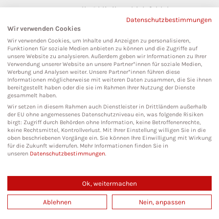
pressestelle@klinikumbielefeld.de
Datenschutzbestimmungen
Teutoburger Str. 50
Wir verwenden Cookies
33604 Bielefeld
Wir verwenden Cookies, um Inhalte und Anzeigen zu personalisieren,
Funktionen für soziale Medien anbieten zu können und die Zugriffe auf
unsere Website zu analysieren. Außerdem geben wir Informationen zu Ihrer
Verwendung unserer Website an unsere Partner*innen für soziale Medien,
Werbung und Analysen weiter. Unsere Partner*innen führen diese
Social Media
Informationen möglicherweise mit weiteren Daten zusammen, die Sie ihnen
bereitgestellt haben oder die sie im Rahmen Ihrer Nutzung der Dienste
gesammelt haben.
Wir setzen in diesem Rahmen auch Dienstleister in Drittländern außerhalb
der EU ohne angemessenes Datenschutzniveau ein, was folgende Risiken
birgt: Zugriff durch Behörden ohne Information, keine Betroffenenrechte,
keine Rechtsmittel, Kontrollverlust. Mit Ihrer Einstellung willigen Sie in die
oben beschriebenen Vorgänge ein. Sie können Ihre Einwilligung mit Wirkung
für die Zukunft widerrufen. Mehr Informationen finden Sie in
unseren
Datenschutzbestimmungen
.
Ok, weitermachen
Copyright 2026. All Rights Reserved.
Ablehnen
Nein, anpassen
Impressum
Datenschutz
Cookies