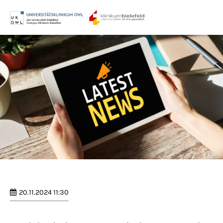
Menu
Login
Benutzername
Passwort
Anmelden
Register
|
Lost your password?
20.11.2024 11:30
Support