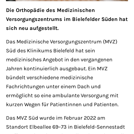
Have any questions?
Die Orthopädie des Medizinischen
+44 1234 567 890
Versorgungszentrums im Bielefelder Süden hat
Drop us a line
sich neu aufgestellt.
info@yourdomain.com
Das Medizinische Versorgungszentrum (MVZ)
Süd des Klinikums Bielefeld hat sein
About us
medizinisches Angebot in den vergangenen
Jahren kontinuierlich ausgebaut. Ein MVZ
Lorem ipsum dolor sit amet, consectetuer
bündelt verschiedene medizinische
adipiscing elit.
Fachrichtungen unter einem Dach und
Aenean commodo ligula eget dolor. Aenean
ermöglicht so eine ambulante Versorgung mit
massa. Cum sociis natoque penatibus et
kurzen Wegen für Patientinnen und Patienten.
magnis dis parturient montes, nascetur
Das MVZ Süd wurde im Februar 2022 am
ridiculus mus. Donec quam felis, ultricies
Standort Elbeallee 69–73 in Bielefeld-Sennestadt
nec.