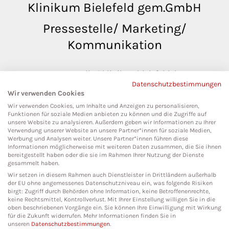
Klinikum Bielefeld gem.GmbH
Pressestelle/ Marketing/
Kommunikation
pressestelle@klinikumbielefeld.de
Datenschutzbestimmungen
Teutoburger Str. 50
Wir verwenden Cookies
33604 Bielefeld
Wir verwenden Cookies, um Inhalte und Anzeigen zu personalisieren,
Funktionen für soziale Medien anbieten zu können und die Zugriffe auf
unsere Website zu analysieren. Außerdem geben wir Informationen zu Ihrer
Verwendung unserer Website an unsere Partner*innen für soziale Medien,
Werbung und Analysen weiter. Unsere Partner*innen führen diese
Social Media
Informationen möglicherweise mit weiteren Daten zusammen, die Sie ihnen
bereitgestellt haben oder die sie im Rahmen Ihrer Nutzung der Dienste
gesammelt haben.
Wir setzen in diesem Rahmen auch Dienstleister in Drittländern außerhalb
der EU ohne angemessenes Datenschutzniveau ein, was folgende Risiken
birgt: Zugriff durch Behörden ohne Information, keine Betroffenenrechte,
keine Rechtsmittel, Kontrollverlust. Mit Ihrer Einstellung willigen Sie in die
oben beschriebenen Vorgänge ein. Sie können Ihre Einwilligung mit Wirkung
für die Zukunft widerrufen. Mehr Informationen finden Sie in
unseren
Datenschutzbestimmungen
.