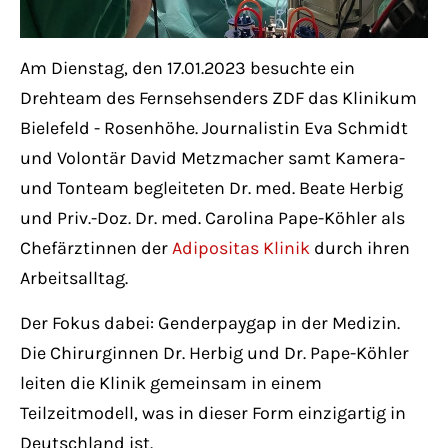
Have any questions?
+44 1234 567 890
Am Dienstag, den 17.01.2023 besuchte ein
Drop us a line
Drehteam des Fernsehsenders ZDF das Klinikum
info@yourdomain.com
Bielefeld - Rosenhöhe. Journalistin Eva Schmidt
und Volontär David Metzmacher samt Kamera-
About us
und Tonteam begleiteten Dr. med. Beate Herbig
und Priv.-Doz. Dr. med. Carolina Pape-Köhler als
Lorem ipsum dolor sit amet, consectetuer
Chefärztinnen der
Adipositas Klinik
durch ihren
adipiscing elit.
Arbeitsalltag.
Aenean commodo ligula eget dolor. Aenean
Der Fokus dabei: Genderpaygap in der Medizin.
massa. Cum sociis natoque penatibus et
Die Chirurginnen Dr. Herbig und Dr. Pape-Köhler
magnis dis parturient montes, nascetur
leiten die Klinik gemeinsam in einem
ridiculus mus. Donec quam felis, ultricies
Teilzeitmodell, was in dieser Form einzigartig in
nec.
Deutschland ist.