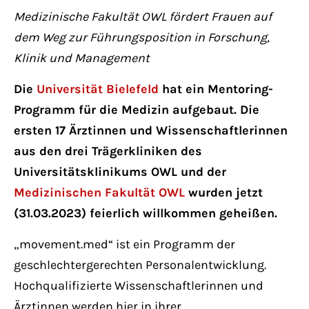
Have any questions?
Medizinische Fakultät OWL fördert Frauen auf
+44 1234 567 890
dem Weg zur Führungsposition in Forschung,
Klinik und Management
Drop us a line
info@yourdomain.com
Die
Universität Bielefeld
hat ein Mentoring-
Programm für die Medizin aufgebaut. Die
About us
ersten 17 Ärztinnen und Wissenschaftlerinnen
aus den drei Trägerkliniken des
Lorem ipsum dolor sit amet, consectetuer
Universitätsklinikums OWL und der
adipiscing elit.
Medizinischen Fakultät OWL
wurden jetzt
Aenean commodo ligula eget dolor. Aenean
(31.03.2023) feierlich willkommen geheißen.
massa. Cum sociis natoque penatibus et
„movement.med“ ist ein Programm der
magnis dis parturient montes, nascetur
geschlechtergerechten Personalentwicklung.
ridiculus mus. Donec quam felis, ultricies
Hochqualifizierte Wissenschaftlerinnen und
nec.
Ärztinnen werden hier in ihrer