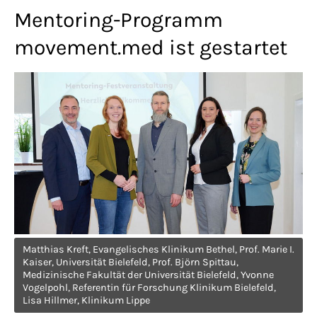
Lorem ipsum dolor sit amet:
Mentoring-Programm
movement.med ist gestartet
24h
/ 365days
We offer support for our customers
Mon - Fri 8:00am - 5:00pm
(GMT +1)
Get in touch
Cybersteel Inc.
Matthias Kreft, Evangelisches Klinikum Bethel, Prof. Marie I.
376-293 City Road, Suite 600
Kaiser, Universität Bielefeld, Prof. Björn Spittau,
San Francisco, CA 94102
Medizinische Fakultät der Universität Bielefeld, Yvonne
Vogelpohl, Referentin für Forschung Klinikum Bielefeld,
Lisa Hillmer, Klinikum Lippe