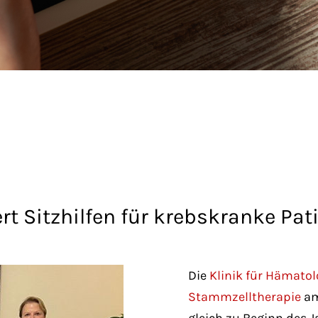
t Sitzhilfen für krebskranke Pa
Die
Klinik für Hämatol
Stammzelltherapie
am