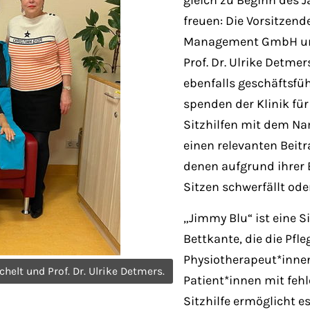
gleich zu Beginn des 
freuen: Die Vorsitzen
Management GmbH und
Prof. Dr. Ulrike Detm
ebenfalls geschäftsfü
spenden der Klinik für
Sitzhilfen mit dem Nam
einen relevanten Beitr
denen aufgrund ihrer 
Sitzen schwerfällt oder
„Jimmy Blu“ ist eine S
Bettkante, die die Pfl
Physiotherapeut*innen
chelt und Prof. Dr. Ulrike Detmers.
Patient*innen mit fehl
Sitzhilfe ermöglicht 