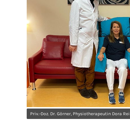
Priv.-Doz. Dr. Görner, Physiotherapeutin Dora Rei