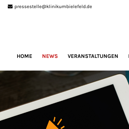
pressestelle@klinikumbielefeld.de
port
Get in touch
ipsum dolor sit amet:
Cybersteel Inc.
376-293 City Road, Suite 
San Francisco, CA 94102
HOME
NEWS
VERANSTALTUNGEN
4h
Have any questions?
/
+44 1234 567 890
days
Drop us a line
info@yourdomain.co
r support for our
mers