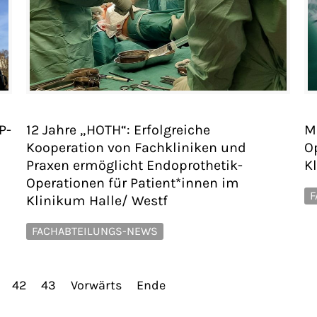
P-
12 Jahre „HOTH“: Erfolgreiche
M
Kooperation von Fachkliniken und
O
Praxen ermöglicht Endoprothetik-
K
Operationen für Patient*innen im
F
Klinikum Halle/ Westf
FACHABTEILUNGS-NEWS
42
43
Vorwärts
Ende