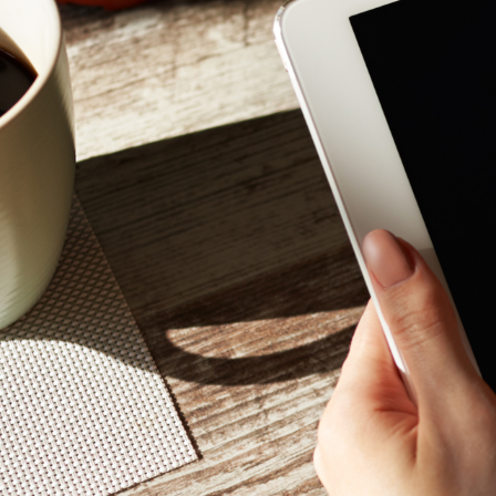
Mon - 
(GMT +