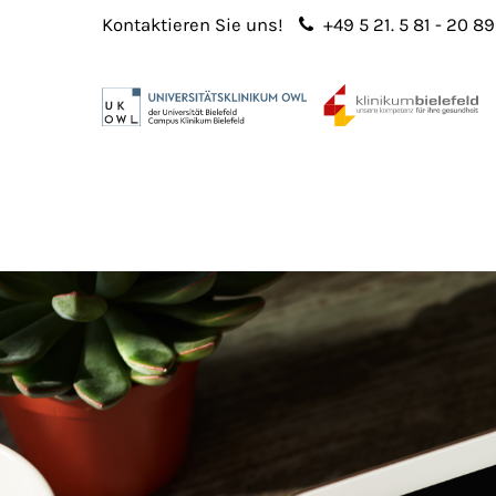
Kontaktieren Sie uns!
+49 5 21. 5 81 - 20 89
Login
Sup
Benutzername
Lorem 
Passwort
2
365
Anmelden
Register
|
Lost your password?
We offe
custo