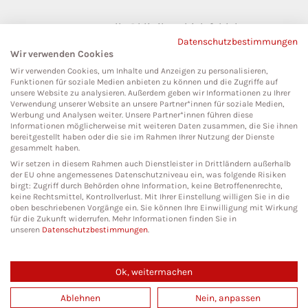
pressestelle@klinikumbielefeld.de
Datenschutzbestimmungen
Teutoburger Str. 50
Wir verwenden Cookies
33604 Bielefeld
Wir verwenden Cookies, um Inhalte und Anzeigen zu personalisieren,
Funktionen für soziale Medien anbieten zu können und die Zugriffe auf
unsere Website zu analysieren. Außerdem geben wir Informationen zu Ihrer
Verwendung unserer Website an unsere Partner*innen für soziale Medien,
Werbung und Analysen weiter. Unsere Partner*innen führen diese
Social Media
Informationen möglicherweise mit weiteren Daten zusammen, die Sie ihnen
bereitgestellt haben oder die sie im Rahmen Ihrer Nutzung der Dienste
gesammelt haben.
Wir setzen in diesem Rahmen auch Dienstleister in Drittländern außerhalb
der EU ohne angemessenes Datenschutzniveau ein, was folgende Risiken
birgt: Zugriff durch Behörden ohne Information, keine Betroffenenrechte,
keine Rechtsmittel, Kontrollverlust. Mit Ihrer Einstellung willigen Sie in die
oben beschriebenen Vorgänge ein. Sie können Ihre Einwilligung mit Wirkung
für die Zukunft widerrufen. Mehr Informationen finden Sie in
unseren
Datenschutzbestimmungen
.
Ok, weitermachen
Copyright 2026. All Rights Reserved.
Ablehnen
Nein, anpassen