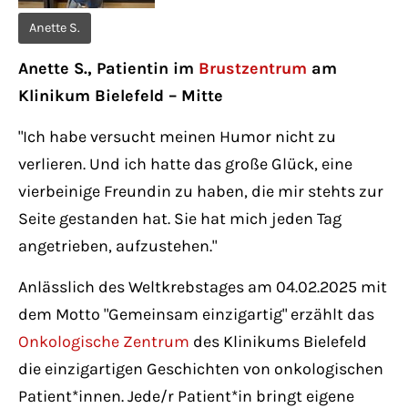
Have any questions?
Anette S.
+44 1234 567 890
Anette S., Patientin im
Brustzentrum
am
Drop us a line
Klinikum Bielefeld – Mitte
info@yourdomain.com
"Ich habe versucht meinen Humor nicht zu
verlieren. Und ich hatte das große Glück, eine
About us
vierbeinige Freundin zu haben, die mir stehts zur
Lorem ipsum dolor sit amet, consectetuer
Seite gestanden hat. Sie hat mich jeden Tag
adipiscing elit.
angetrieben, aufzustehen."
Aenean commodo ligula eget dolor. Aenean
Anlässlich des Weltkrebstages am 04.02.2025 mit
massa. Cum sociis natoque penatibus et
dem Motto "Gemeinsam einzigartig" erzählt das
magnis dis parturient montes, nascetur
Onkologische Zentrum
des Klinikums Bielefeld
ridiculus mus. Donec quam felis, ultricies
die einzigartigen Geschichten von onkologischen
nec.
Patient*innen. Jede/r Patient*in bringt eigene