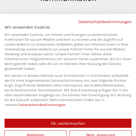
pressestelle@klinikumbielefeld.de
Datenschutzbestimmungen
Teutoburger Str. 50
Wir verwenden Cookies
33604 Bielefeld
Wir verwenden Cookies, um Inhalte und Anzeigen zu personalisieren,
Funktionen für soziale Medien anbieten zu können und die Zugriffe auf
unsere Website zu analysieren. Außerdem geben wir Informationen zu Ihrer
Verwendung unserer Website an unsere Partner*innen für soziale Medien,
Werbung und Analysen weiter. Unsere Partner*innen führen diese
Social Media
Informationen möglicherweise mit weiteren Daten zusammen, die Sie ihnen
bereitgestellt haben oder die sie im Rahmen Ihrer Nutzung der Dienste
gesammelt haben.
Wir setzen in diesem Rahmen auch Dienstleister in Drittländern außerhalb
der EU ohne angemessenes Datenschutzniveau ein, was folgende Risiken
birgt: Zugriff durch Behörden ohne Information, keine Betroffenenrechte,
keine Rechtsmittel, Kontrollverlust. Mit Ihrer Einstellung willigen Sie in die
oben beschriebenen Vorgänge ein. Sie können Ihre Einwilligung mit Wirkung
für die Zukunft widerrufen. Mehr Informationen finden Sie in
unseren
Datenschutzbestimmungen
.
Ok, weitermachen
Copyright 2026. All Rights Reserved.
Ablehnen
Nein, anpassen