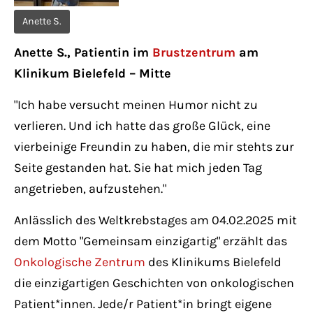
Have any questions?
Anette S.
+44 1234 567 890
Anette S., Patientin im
Brustzentrum
am
Drop us a line
Klinikum Bielefeld – Mitte
info@yourdomain.com
"Ich habe versucht meinen Humor nicht zu
verlieren. Und ich hatte das große Glück, eine
About us
vierbeinige Freundin zu haben, die mir stehts zur
Lorem ipsum dolor sit amet, consectetuer
Seite gestanden hat. Sie hat mich jeden Tag
adipiscing elit.
angetrieben, aufzustehen."
Aenean commodo ligula eget dolor. Aenean
Anlässlich des Weltkrebstages am 04.02.2025 mit
massa. Cum sociis natoque penatibus et
dem Motto "Gemeinsam einzigartig" erzählt das
magnis dis parturient montes, nascetur
Onkologische Zentrum
des Klinikums Bielefeld
ridiculus mus. Donec quam felis, ultricies
die einzigartigen Geschichten von onkologischen
nec.
Patient*innen. Jede/r Patient*in bringt eigene