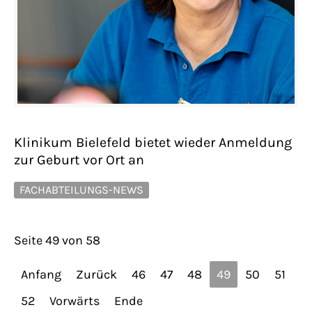
Klinikum Bielefeld bietet wieder Anmeldung
zur Geburt vor Ort an
FACHABTEILUNGS-NEWS
Seite 49 von 58
Anfang
Zurück
46
47
48
49
50
51
52
Vorwärts
Ende