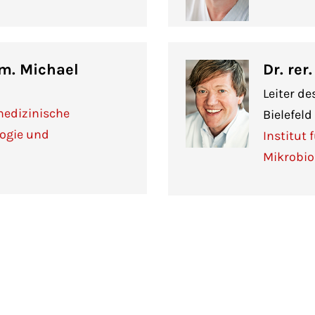
em. Michael
Dr. rer
Leiter d
 medizinische
Bielefel
logie und
Institut
Mikrobio