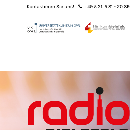
Kontaktieren Sie uns!
+49 5 21. 5 81 - 20 89
Login
Sup
Benutzername
Lorem 
Passwort
2
365
Anmelden
Register
|
Lost your password?
We offe
custo