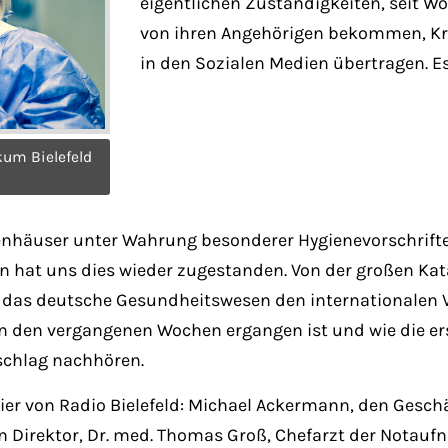
eigentlichen Zuständigkeiten, seit W
von ihren Angehörigen bekommen, Kre
in den Sozialen Medien übertragen. E
kum Bielefeld
user unter Wahrung besonderer Hygienevorschriften w
n hat uns dies wieder zugestanden. Von der großen Kat
ss das deutsche Gesundheitswesen den internationalen 
 in den vergangenen Wochen ergangen ist und wie die er
schlag nachhören.
er von Radio Bielefeld: Michael Ackermann, den Geschäf
 Direktor, Dr. med. Thomas Groß, Chefarzt der Notaufn