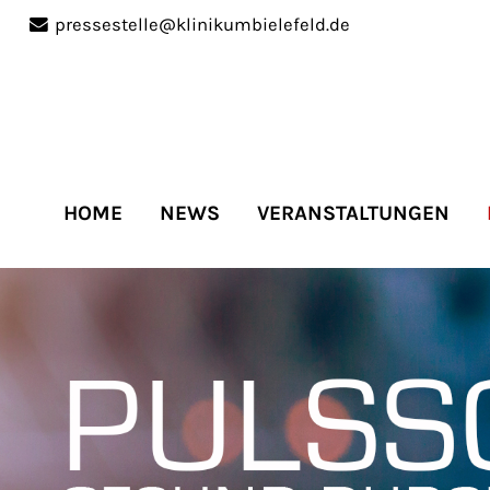
pressestelle@klinikumbielefeld.de
port
Get in touch
ipsum dolor sit amet:
Cybersteel Inc.
376-293 City Road, Suite 
San Francisco, CA 94102
HOME
NEWS
VERANSTALTUNGEN
4h
Have any questions?
/
+44 1234 567 890
days
Drop us a line
info@yourdomain.co
r support for our
mers