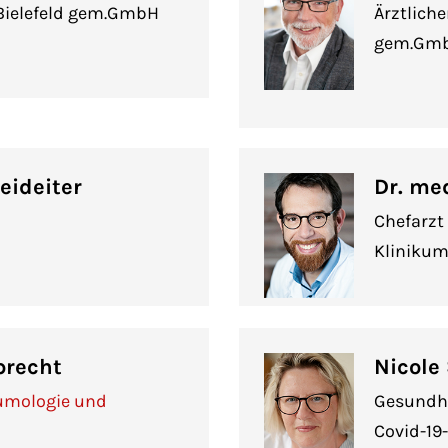
Bielefeld gem.GmbH
Ärztliche
gem.Gm
eideiter
Dr. me
Chefarzt
Klinikum 
precht
Nicole
eumologie und
Gesundhe
Covid-19-