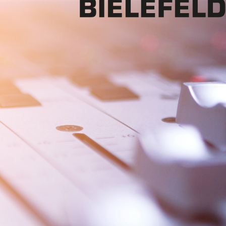
Mon - 
(GMT +