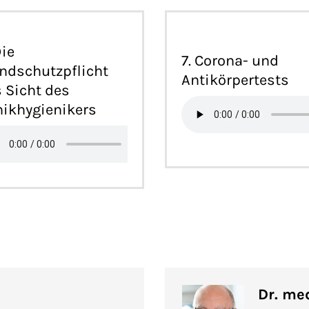
Die
7. Corona- und
dschutzpflicht
Antikörpertests
 Sicht des
nikhygienikers
Dr. me