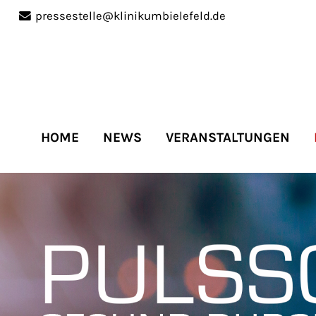
pressestelle@klinikumbielefeld.de
port
Get in touch
ipsum dolor sit amet:
Cybersteel Inc.
376-293 City Road, Suite 
San Francisco, CA 94102
HOME
NEWS
VERANSTALTUNGEN
4h
Have any questions?
/
+44 1234 567 890
days
Drop us a line
info@yourdomain.co
r support for our
mers