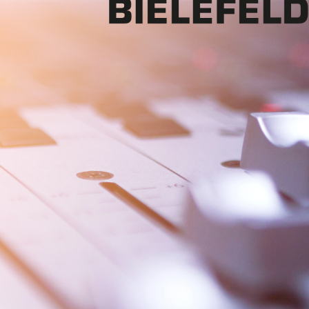
Mon - 
(GMT +