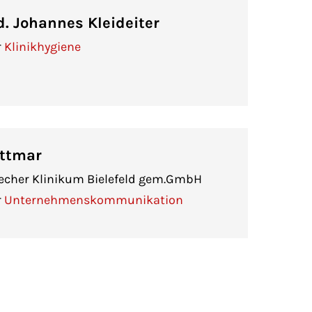
d. Johannes Kleideiter
r
Klinikhygiene
ittmar
echer Klinikum Bielefeld gem.GmbH
r
Unternehmenskommunikation