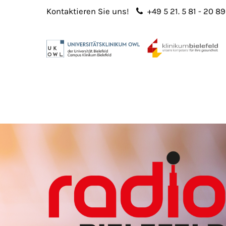
Kontaktieren Sie uns!
+49 5 21. 5 81 - 20 89
Login
Sup
Benutzername
Lorem 
Passwort
2
365
Anmelden
Register
|
Lost your password?
We offe
custo