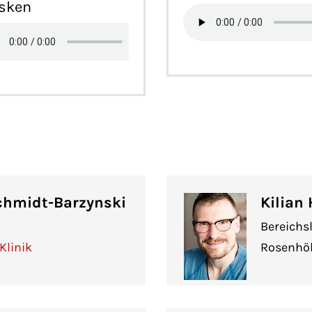
sken
chmidt-Barzynski
Kilian
Bereichsl
Klinik
Rosenhöh