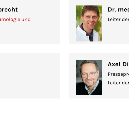
precht
Dr. me
eumologie und
Leiter de
Axel D
Pressepr
Leiter de