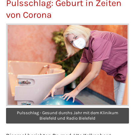
Pulsschlag: Geburt in Zeiten
Lorem ipsum dolor sit amet:
von Corona
24h
/ 365days
We offer support for our customers
Mon - Fri 8:00am - 5:00pm
(GMT +1)
Get in touch
Cybersteel Inc.
376-293 City Road, Suite 600
Pulsschlag - Gesund durchs Jahr mit dem Klinikum
San Francisco, CA 94102
Bielefeld und Radio Bielefeld