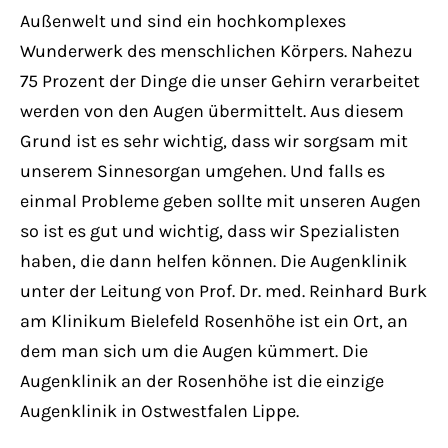
Have any questions?
Außenwelt und sind ein hochkomplexes
+44 1234 567 890
Wunderwerk des menschlichen Körpers. Nahezu
75 Prozent der Dinge die unser Gehirn verarbeitet
Drop us a line
werden von den Augen übermittelt. Aus diesem
info@yourdomain.com
Grund ist es sehr wichtig, dass wir sorgsam mit
unserem Sinnesorgan umgehen. Und falls es
About us
einmal Probleme geben sollte mit unseren Augen
so ist es gut und wichtig, dass wir Spezialisten
Lorem ipsum dolor sit amet, consectetuer
haben, die dann helfen können. Die Augenklinik
adipiscing elit.
unter der Leitung von Prof. Dr. med. Reinhard Burk
Aenean commodo ligula eget dolor. Aenean
am Klinikum Bielefeld Rosenhöhe ist ein Ort, an
massa. Cum sociis natoque penatibus et
dem man sich um die Augen kümmert. Die
magnis dis parturient montes, nascetur
Augenklinik an der Rosenhöhe ist die einzige
ridiculus mus. Donec quam felis, ultricies
Augenklinik in Ostwestfalen Lippe.
nec.