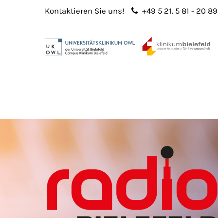
Kontaktieren Sie uns!
+49 5 21. 5 81 - 20 89
Login
Sup
Benutzername
Lorem 
Passwort
2
365
Anmelden
Register
|
Lost your password?
We offe
custo