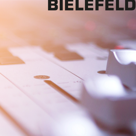
Mon - 
(GMT +