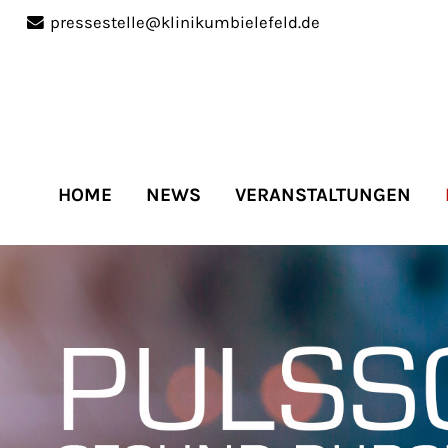
pressestelle@klinikumbielefeld.de
port
Get in touch
ipsum dolor sit amet:
Cybersteel Inc.
376-293 City Road, Suite 
San Francisco, CA 94102
HOME
NEWS
VERANSTALTUNGEN
4h
Have any questions?
/
+44 1234 567 890
days
Drop us a line
info@yourdomain.co
r support for our
mers