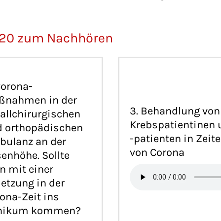
020 zum Nachhören
Corona-
ßnahmen in der
3. Behandlung von
allchirurgischen
Krebspatientinen 
 orthopädischen
-patienten in Zeit
ulanz an der
von Corona
enhöhe. Sollte
 mit einer
letzung in der
ona-Zeit ins
inikum kommen?