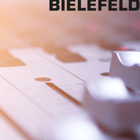
Mon - 
(GMT +