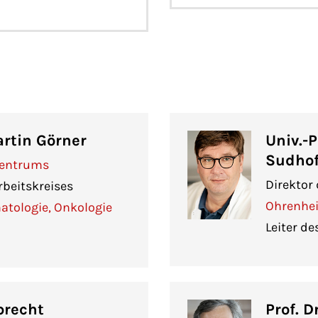
artin Görner
Univ.-P
Sudhof
Zentrums
Direktor
rbeitskreises
Ohrenhei
matologie, Onkologie
Leiter de
precht
Prof. D