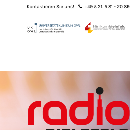
Kontaktieren Sie uns!
+49 5 21. 5 81 - 20 89
Login
Sup
Benutzername
Lorem 
Passwort
2
365
Anmelden
Register
|
Lost your password?
We offe
custo