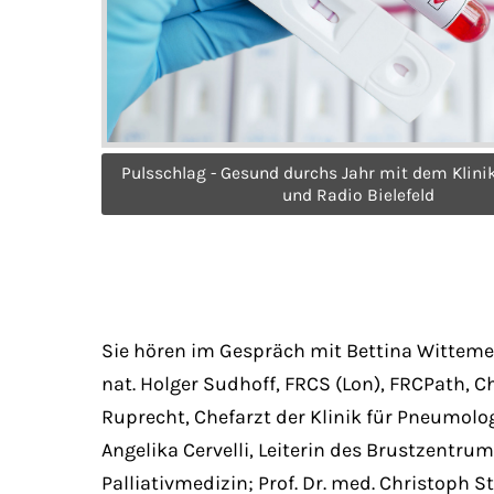
Pulsschlag - Gesund durchs Jahr mit dem Klini
und Radio Bielefeld
Sie hören im Gespräch mit Bettina Wittemeier
nat. Holger Sudhoff, FRCS (Lon), FRCPath, C
Ruprecht, Chefarzt der Klinik für Pneumolo
Angelika Cervelli, Leiterin des Brustzentrum
Palliativmedizin; Prof. Dr. med. Christoph S