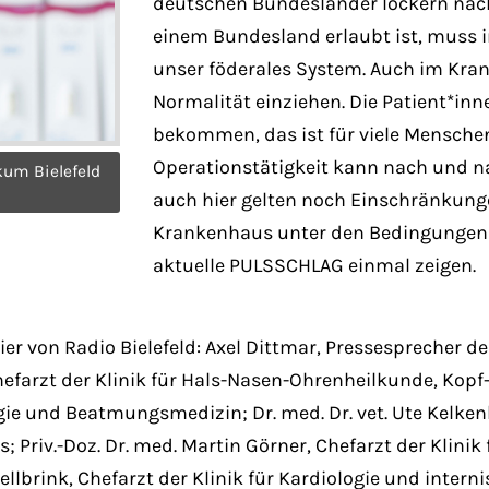
deutschen Bundesländer lockern nac
einem Bundesland erlaubt ist, muss i
unser föderales System. Auch im Kra
Normalität einziehen. Die Patient*in
bekommen, das ist für viele Menschen 
Operationstätigkeit kann nach und 
kum Bielefeld
auch hier gelten noch Einschränkungen
Krankenhaus unter den Bedingungen e
aktuelle PULSSCHLAG einmal zeigen.
 von Radio Bielefeld: Axel Dittmar, Pressesprecher des K
hefarzt der Klinik für Hals-Nasen-Ohrenheilkunde, Kopf
gie und Beatmungsmedizin; Dr. med. Dr. vet. Ute Kelken
s; Priv.-Doz. Dr. med. Martin Görner, Chefarzt der Klini
tellbrink, Chefarzt der Klinik für Kardiologie und intern