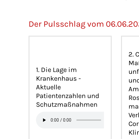
Der Pulsschlag vom 06.06.2
2. 
Ma
1. Die Lage im
unf
Krankenhaus -
und
Aktuelle
Amb
Patientenzahlen und
Ros
Schutzmaßnahmen
man
Ver
Cor
Kl