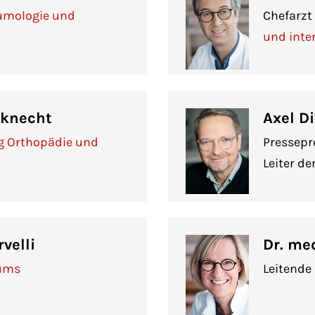
eumologie und
Chefarzt
und inte
dknecht
Axel D
g Orthopädie und
Pressepr
Leiter de
velli
Dr. med
rums
Leitende