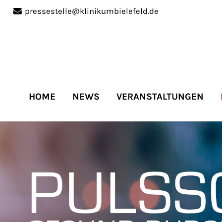
pressestelle@klinikumbielefeld.de
port
Get in touch
ipsum dolor sit amet:
Cybersteel Inc.
376-293 City Road, Suite 
San Francisco, CA 94102
HOME
NEWS
VERANSTALTUNGEN
4h
Have any questions?
/
+44 1234 567 890
days
Drop us a line
info@yourdomain.co
r support for our
mers