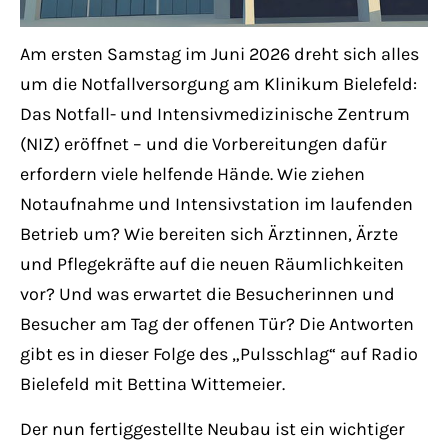
Have any questions?
+44 1234 567 890
Am ersten Samstag im Juni 2026 dreht sich alles
um die Notfallversorgung am Klinikum Bielefeld:
Drop us a line
Das Notfall- und Intensivmedizinische Zentrum
info@yourdomain.com
(NIZ) eröffnet – und die Vorbereitungen dafür
erfordern viele helfende Hände. Wie ziehen
About us
Notaufnahme und Intensivstation im laufenden
Betrieb um? Wie bereiten sich Ärztinnen, Ärzte
Lorem ipsum dolor sit amet, consectetuer
und Pflegekräfte auf die neuen Räumlichkeiten
adipiscing elit.
vor? Und was erwartet die Besucherinnen und
Aenean commodo ligula eget dolor. Aenean
Besucher am Tag der offenen Tür? Die Antworten
massa. Cum sociis natoque penatibus et
gibt es in dieser Folge des „Pulsschlag“ auf Radio
magnis dis parturient montes, nascetur
Bielefeld mit Bettina Wittemeier.
ridiculus mus. Donec quam felis, ultricies
Der nun fertiggestellte Neubau ist ein wichtiger
nec.