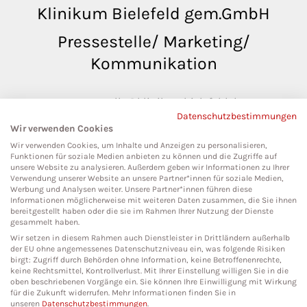
Klinikum Bielefeld gem.GmbH
Pressestelle/ Marketing/
Kommunikation
pressestelle@klinikumbielefeld.de
Datenschutzbestimmungen
Teutoburger Str. 50
Wir verwenden Cookies
33604 Bielefeld
Wir verwenden Cookies, um Inhalte und Anzeigen zu personalisieren,
Funktionen für soziale Medien anbieten zu können und die Zugriffe auf
unsere Website zu analysieren. Außerdem geben wir Informationen zu Ihrer
Verwendung unserer Website an unsere Partner*innen für soziale Medien,
Werbung und Analysen weiter. Unsere Partner*innen führen diese
Social Media
Informationen möglicherweise mit weiteren Daten zusammen, die Sie ihnen
bereitgestellt haben oder die sie im Rahmen Ihrer Nutzung der Dienste
gesammelt haben.
Wir setzen in diesem Rahmen auch Dienstleister in Drittländern außerhalb
der EU ohne angemessenes Datenschutzniveau ein, was folgende Risiken
birgt: Zugriff durch Behörden ohne Information, keine Betroffenenrechte,
keine Rechtsmittel, Kontrollverlust. Mit Ihrer Einstellung willigen Sie in die
oben beschriebenen Vorgänge ein. Sie können Ihre Einwilligung mit Wirkung
für die Zukunft widerrufen. Mehr Informationen finden Sie in
unseren
Datenschutzbestimmungen
.