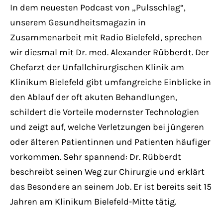
Have any questions?
In dem neuesten Podcast von „Pulsschlag“,
+44 1234 567 890
unserem Gesundheitsmagazin in
Zusammenarbeit mit Radio Bielefeld, sprechen
Drop us a line
wir diesmal mit Dr. med. Alexander Rübberdt. Der
info@yourdomain.com
Chefarzt der Unfallchirurgischen Klinik am
Klinikum Bielefeld gibt umfangreiche Einblicke in
About us
den Ablauf der oft akuten Behandlungen,
schildert die Vorteile modernster Technologien
Lorem ipsum dolor sit amet, consectetuer
und zeigt auf, welche Verletzungen bei jüngeren
adipiscing elit.
oder älteren Patientinnen und Patienten häufiger
Aenean commodo ligula eget dolor. Aenean
vorkommen. Sehr spannend: Dr. Rübberdt
massa. Cum sociis natoque penatibus et
beschreibt seinen Weg zur Chirurgie und erklärt
magnis dis parturient montes, nascetur
das Besondere an seinem Job. Er ist bereits seit 15
ridiculus mus. Donec quam felis, ultricies
Jahren am Klinikum Bielefeld-Mitte tätig.
nec.