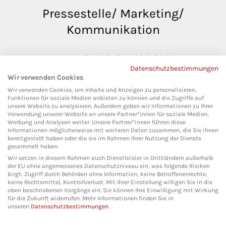
Pressestelle/ Marketing/
Kommunikation
pressestelle@klinikumbielefeld.de
Datenschutzbestimmungen
Teutoburger Str. 50
Wir verwenden Cookies
33604 Bielefeld
Wir verwenden Cookies, um Inhalte und Anzeigen zu personalisieren,
Funktionen für soziale Medien anbieten zu können und die Zugriffe auf
unsere Website zu analysieren. Außerdem geben wir Informationen zu Ihrer
Verwendung unserer Website an unsere Partner*innen für soziale Medien,
Werbung und Analysen weiter. Unsere Partner*innen führen diese
Social Media
Informationen möglicherweise mit weiteren Daten zusammen, die Sie ihnen
bereitgestellt haben oder die sie im Rahmen Ihrer Nutzung der Dienste
gesammelt haben.
Wir setzen in diesem Rahmen auch Dienstleister in Drittländern außerhalb
der EU ohne angemessenes Datenschutzniveau ein, was folgende Risiken
birgt: Zugriff durch Behörden ohne Information, keine Betroffenenrechte,
keine Rechtsmittel, Kontrollverlust. Mit Ihrer Einstellung willigen Sie in die
oben beschriebenen Vorgänge ein. Sie können Ihre Einwilligung mit Wirkung
für die Zukunft widerrufen. Mehr Informationen finden Sie in
unseren
Datenschutzbestimmungen
.