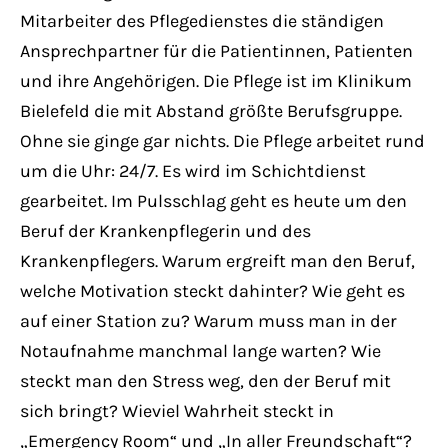
Have any questions?
Mitarbeiter des Pflegedienstes die ständigen
+44 1234 567 890
Ansprechpartner für die Patientinnen, Patienten
und ihre Angehörigen. Die Pflege ist im Klinikum
Drop us a line
Bielefeld die mit Abstand größte Berufsgruppe.
info@yourdomain.com
Ohne sie ginge gar nichts. Die Pflege arbeitet rund
um die Uhr: 24/7. Es wird im Schichtdienst
About us
gearbeitet. Im Pulsschlag geht es heute um den
Beruf der Krankenpflegerin und des
Lorem ipsum dolor sit amet, consectetuer
Krankenpflegers. Warum ergreift man den Beruf,
adipiscing elit.
welche Motivation steckt dahinter? Wie geht es
Aenean commodo ligula eget dolor. Aenean
auf einer Station zu? Warum muss man in der
massa. Cum sociis natoque penatibus et
Notaufnahme manchmal lange warten? Wie
magnis dis parturient montes, nascetur
steckt man den Stress weg, den der Beruf mit
ridiculus mus. Donec quam felis, ultricies
sich bringt? Wieviel Wahrheit steckt in
nec.
„Emergency Room“ und „In aller Freundschaft“?