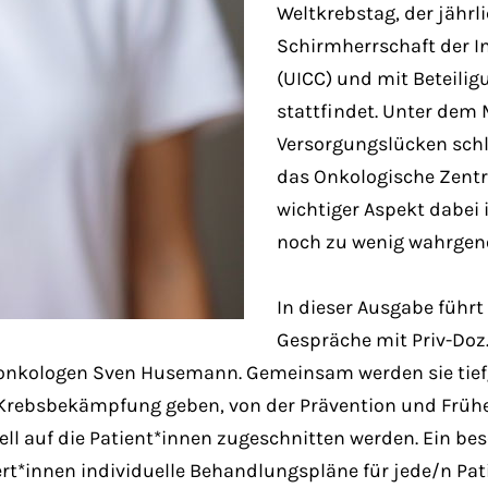
Weltkrebstag, der jährl
Schirmherrschaft der I
(UICC) und mit Beteilig
stattfindet. Unter dem 
Versorgungslücken schl
das Onkologische Zentr
wichtiger Aspekt dabei 
noch zu wenig wahrge
In dieser Ausgabe führt
Gespräche mit Priv-Doz.
kologen Sven Husemann. Gemeinsam werden sie tiefgr
r Krebsbekämpfung geben, von der Prävention und Früh
l auf die Patient*innen zugeschnitten werden. Ein beso
t*innen individuelle Behandlungspläne für jede/n Patie