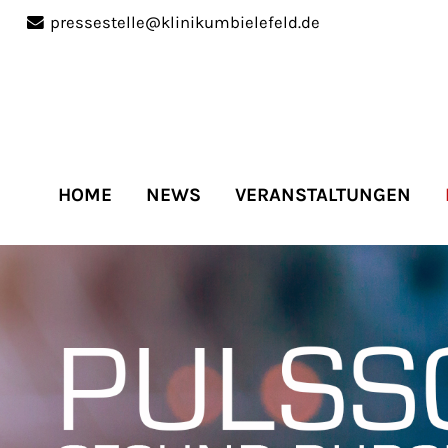
pressestelle@klinikumbielefeld.de
port
Get in touch
ipsum dolor sit amet:
Cybersteel Inc.
376-293 City Road, Suite 
San Francisco, CA 94102
HOME
NEWS
VERANSTALTUNGEN
4h
Have any questions?
/
+44 1234 567 890
days
Drop us a line
info@yourdomain.co
r support for our
mers