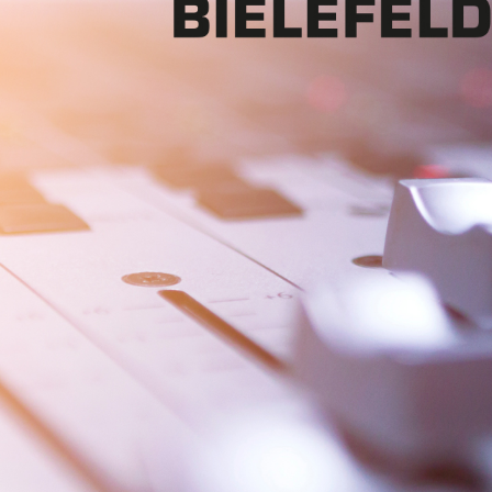
Mon - 
(GMT +