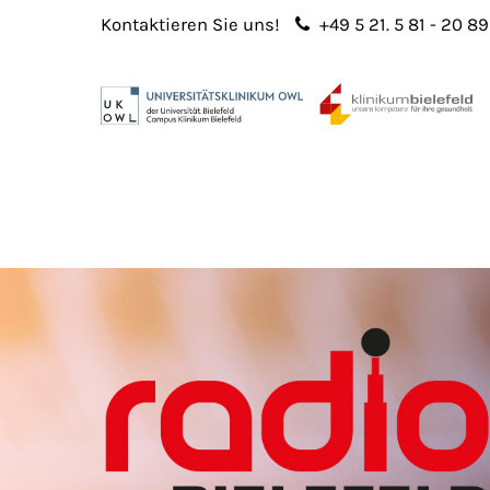
Kontaktieren Sie uns!
+49 5 21. 5 81 - 20 89
Login
Sup
Benutzername
Lorem 
Passwort
2
365
Anmelden
Register
|
Lost your password?
We offe
custo