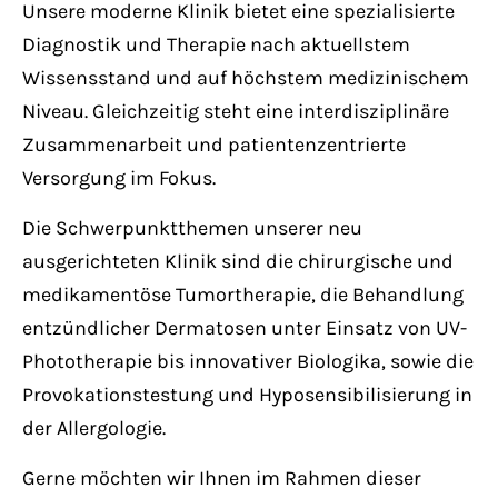
Unsere moderne Klinik bietet eine spezialisierte
Have any questions?
+44 1234 567 890
Diagnostik und Therapie nach aktuellstem
Wissensstand und auf höchstem medizinischem
Drop us a line
Niveau. Gleichzeitig steht eine interdisziplinäre
info@yourdomain.com
Zusammenarbeit und patientenzentrierte
Versorgung im Fokus.
About us
Die Schwerpunktthemen unserer neu
Lorem ipsum dolor sit amet, consectetuer
ausgerichteten Klinik sind die chirurgische und
adipiscing elit.
medikamentöse Tumortherapie, die Behandlung
entzündlicher Dermatosen unter Einsatz von UV-
Aenean commodo ligula eget dolor. Aenean
Phototherapie bis innovativer Biologika, sowie die
massa. Cum sociis natoque penatibus et
Provokationstestung und Hyposensibilisierung in
magnis dis parturient montes, nascetur
der Allergologie.
ridiculus mus. Donec quam felis, ultricies
nec.
Gerne möchten wir Ihnen im Rahmen dieser