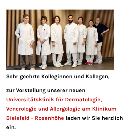
Lorem ipsum dolor sit amet:
24h
/ 365days
We offer support for our customers
Mon - Fri 8:00am - 5:00pm
(GMT +1)
Sehr geehrte Kolleginnen und Kollegen,
Get in touch
zur Vorstellung unserer neuen
Universitätsklinik für Dermatologie,
Cybersteel Inc.
Venerologie und Allergologie am Klinikum
376-293 City Road, Suite 600
Bielefeld - Rosenhöhe
laden wir Sie herzlich
San Francisco, CA 94102
ein.