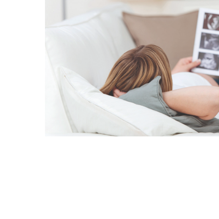
Mon - 
(GMT +