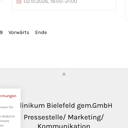
02.10.2026, 18:00–21:00
9
Vorwärts
Ende
immungen
Klinikum Bielefeld gem.GmbH
ionen für
Pressestelle/ Marketing/
er Website
Unsere
Kommunikation
ten