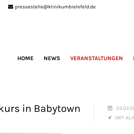
pressestelle@klinikumbielefeld.de
port
Get in touch
ipsum dolor sit amet:
Cybersteel Inc.
376-293 City Road, Suite 
San Francisco, CA 94102
HOME
NEWS
VERANSTALTUNGEN
4h
Have any questions?
/
+44 1234 567 890
days
Drop us a line
info@yourdomain.co
kurs in Babytown
03.02.2
ORT: KLI
r support for our
mers