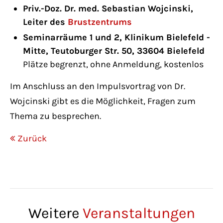
Have any questions?
Priv.-Doz. Dr. med. Sebastian Wojcinski,
+44 1234 567 890
Leiter des
Brustzentrums
Seminarräume 1 und 2, Klinikum Bielefeld -
Drop us a line
Mitte, Teutoburger Str. 50, 33604 Bielefeld
info@yourdomain.com
Plätze begrenzt, ohne Anmeldung, kostenlos
Im Anschluss an den Impulsvortrag von Dr.
About us
Wojcinski gibt es die Möglichkeit, Fragen zum
Thema zu besprechen.
Lorem ipsum dolor sit amet, consectetuer
adipiscing elit.
Zurück
Aenean commodo ligula eget dolor. Aenean
massa. Cum sociis natoque penatibus et
magnis dis parturient montes, nascetur
ridiculus mus. Donec quam felis, ultricies
Weitere
Veranstaltungen
nec.