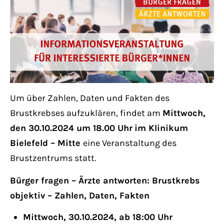
Lorem ipsum dolor sit amet:
24h
/ 365days
Um über Zahlen, Daten und Fakten des
We offer support for our customers
Mon - Fri 8:00am - 5:00pm
(GMT +1)
Brustkrebses aufzuklären, findet am
Mittwoch,
den 30.10.2024 um 18.00 Uhr
im Klinikum
Get in touch
Bielefeld – Mitte
eine Veranstaltung des
Brustzentrums statt.
Cybersteel Inc.
376-293 City Road, Suite 600
Bürger fragen – Ärzte antworten: Brustkrebs
San Francisco, CA 94102
objektiv – Zahlen, Daten, Fakten
Mittwoch, 30.10.2024, ab 18:00 Uhr