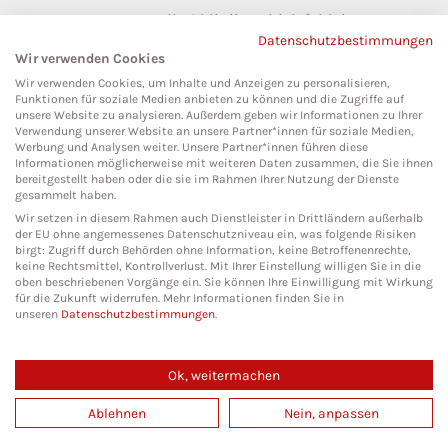
pressestelle@klinikumbielefeld.de
Datenschutzbestimmungen
Teutoburger Str. 50
Wir verwenden Cookies
33604 Bielefeld
Wir verwenden Cookies, um Inhalte und Anzeigen zu personalisieren,
Funktionen für soziale Medien anbieten zu können und die Zugriffe auf
unsere Website zu analysieren. Außerdem geben wir Informationen zu Ihrer
Verwendung unserer Website an unsere Partner*innen für soziale Medien,
Werbung und Analysen weiter. Unsere Partner*innen führen diese
Social Media
Informationen möglicherweise mit weiteren Daten zusammen, die Sie ihnen
bereitgestellt haben oder die sie im Rahmen Ihrer Nutzung der Dienste
gesammelt haben.
Wir setzen in diesem Rahmen auch Dienstleister in Drittländern außerhalb
der EU ohne angemessenes Datenschutzniveau ein, was folgende Risiken
birgt: Zugriff durch Behörden ohne Information, keine Betroffenenrechte,
keine Rechtsmittel, Kontrollverlust. Mit Ihrer Einstellung willigen Sie in die
oben beschriebenen Vorgänge ein. Sie können Ihre Einwilligung mit Wirkung
für die Zukunft widerrufen. Mehr Informationen finden Sie in
unseren
Datenschutzbestimmungen
.
Ok, weitermachen
Copyright 2026. All Rights Reserved.
Ablehnen
Nein, anpassen
Impressum
Datenschutz
Cookies