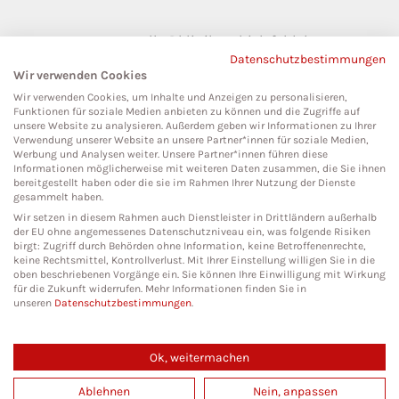
pressestelle@klinikumbielefeld.de
Datenschutzbestimmungen
Teutoburger Str. 50
Wir verwenden Cookies
33604 Bielefeld
Wir verwenden Cookies, um Inhalte und Anzeigen zu personalisieren,
Funktionen für soziale Medien anbieten zu können und die Zugriffe auf
unsere Website zu analysieren. Außerdem geben wir Informationen zu Ihrer
Verwendung unserer Website an unsere Partner*innen für soziale Medien,
Werbung und Analysen weiter. Unsere Partner*innen führen diese
Social Media
Informationen möglicherweise mit weiteren Daten zusammen, die Sie ihnen
bereitgestellt haben oder die sie im Rahmen Ihrer Nutzung der Dienste
gesammelt haben.
Wir setzen in diesem Rahmen auch Dienstleister in Drittländern außerhalb
der EU ohne angemessenes Datenschutzniveau ein, was folgende Risiken
birgt: Zugriff durch Behörden ohne Information, keine Betroffenenrechte,
keine Rechtsmittel, Kontrollverlust. Mit Ihrer Einstellung willigen Sie in die
oben beschriebenen Vorgänge ein. Sie können Ihre Einwilligung mit Wirkung
für die Zukunft widerrufen. Mehr Informationen finden Sie in
unseren
Datenschutzbestimmungen
.
Ok, weitermachen
Copyright 2026. All Rights Reserved.
Ablehnen
Nein, anpassen