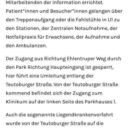
Mitarbeitenden der Information errichtet.
Have any questions?
+44 1234 567 890
Patient*innen und Besucher*innen gelangen über
den Treppenaufgang oder die Fahlstühle in U1 zu
Drop us a line
den Stationen, der Zentralen Notaufnahme, der
info@yourdomain.com
Notfallpraxis für Erwachsene, der Aufnahme und
den Ambulanzen.
About us
Der Zugang aus Richtung Ehlentruper Weg durch
den Park Richtung Haupteingang ist gesperrt,
Lorem ipsum dolor sit amet, consectetuer
hier führt eine Umleitung entlang der
adipiscing elit.
Teutoburger Straße. Von der Teutoburger Straße
Aenean commodo ligula eget dolor. Aenean
kommend befindet sich der Zugang zum
massa. Cum sociis natoque penatibus et
Klinikum auf der linken Seite des Parkhauses 1.
magnis dis parturient montes, nascetur
Auch die sogenannte Liegendkrankenvorfahrt
ridiculus mus. Donec quam felis, ultricies
wurde von der Teutoburger Straße auf die
nec.