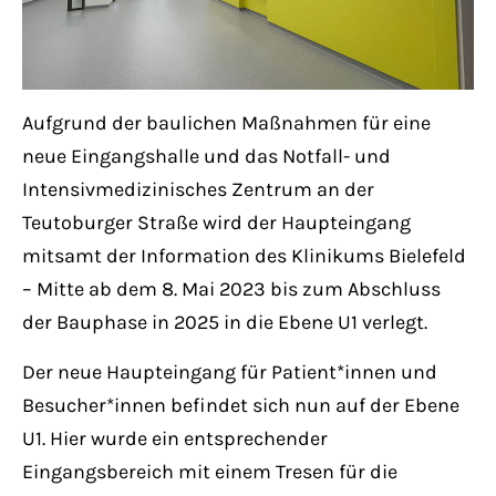
Lorem ipsum dolor sit amet:
24h
/ 365days
Aufgrund der baulichen Maßnahmen für eine
neue Eingangshalle und das Notfall- und
Intensivmedizinisches Zentrum an der
We offer support for our customers
Teutoburger Straße wird der Haupteingang
Mon - Fri 8:00am - 5:00pm
(GMT +1)
mitsamt der Information des Klinikums Bielefeld
– Mitte ab dem 8. Mai 2023 bis zum Abschluss
Get in touch
der Bauphase in 2025 in die Ebene U1 verlegt.
Cybersteel Inc.
Der neue Haupteingang für Patient*innen und
376-293 City Road, Suite 600
Besucher*innen befindet sich nun auf der Ebene
San Francisco, CA 94102
U1. Hier wurde ein entsprechender
Eingangsbereich mit einem Tresen für die