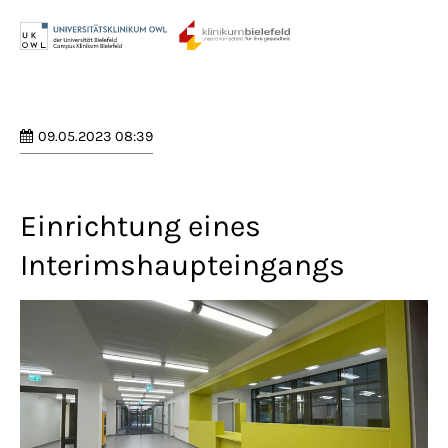
Menu
Login
Benutzername
09.05.2023 08:39
Passwort
Einrichtung eines
Interimshaupteingangs
Anmelden
Register
|
Lost your password?
Support