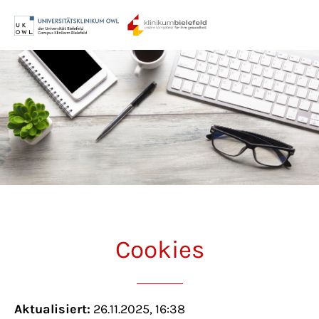
Menu
Login
Benutzername
Passwort
Anmelden
Cookies
Register
|
Lost your password?
Support
Aktualisiert:
26.11.2025, 16:38