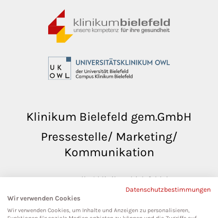
Klinikum Bielefeld gem.GmbH
Pressestelle/ Marketing/
Kommunikation
pressestelle@klinikumbielefeld.de
Datenschutzbestimmungen
Teutoburger Str. 50
Wir verwenden Cookies
33604 Bielefeld
Wir verwenden Cookies, um Inhalte und Anzeigen zu personalisieren,