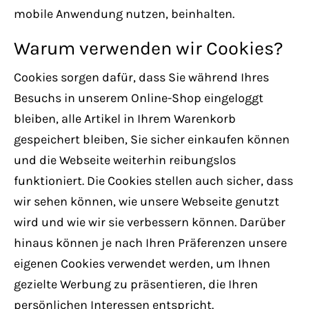
Have any questions?
mobile Anwendung nutzen, beinhalten.
+44 1234 567 890
Warum verwenden wir Cookies?
Drop us a line
Cookies sorgen dafür, dass Sie während Ihres
info@yourdomain.com
Besuchs in unserem Online-Shop eingeloggt
bleiben, alle Artikel in Ihrem Warenkorb
About us
gespeichert bleiben, Sie sicher einkaufen können
und die Webseite weiterhin reibungslos
Lorem ipsum dolor sit amet, consectetuer
funktioniert. Die Cookies stellen auch sicher, dass
adipiscing elit.
wir sehen können, wie unsere Webseite genutzt
Aenean commodo ligula eget dolor. Aenean
wird und wie wir sie verbessern können. Darüber
massa. Cum sociis natoque penatibus et
hinaus können je nach Ihren Präferenzen unsere
magnis dis parturient montes, nascetur
eigenen Cookies verwendet werden, um Ihnen
ridiculus mus. Donec quam felis, ultricies
gezielte Werbung zu präsentieren, die Ihren
nec.
persönlichen Interessen entspricht.