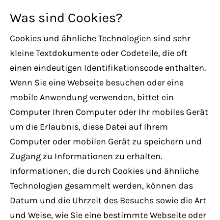
Lorem ipsum dolor sit amet:
Was sind Cookies?
Cookies und ähnliche Technologien sind sehr
24h
/ 365days
kleine Textdokumente oder Codeteile, die oft
einen eindeutigen Identifikationscode enthalten.
Wenn Sie eine Webseite besuchen oder eine
We offer support for our customers
mobile Anwendung verwenden, bittet ein
Mon - Fri 8:00am - 5:00pm
(GMT +1)
Computer Ihren Computer oder Ihr mobiles Gerät
um die Erlaubnis, diese Datei auf Ihrem
Get in touch
Computer oder mobilen Gerät zu speichern und
Zugang zu Informationen zu erhalten.
Cybersteel Inc.
Informationen, die durch Cookies und ähnliche
376-293 City Road, Suite 600
Technologien gesammelt werden, können das
San Francisco, CA 94102
Datum und die Uhrzeit des Besuchs sowie die Art
und Weise, wie Sie eine bestimmte Webseite oder