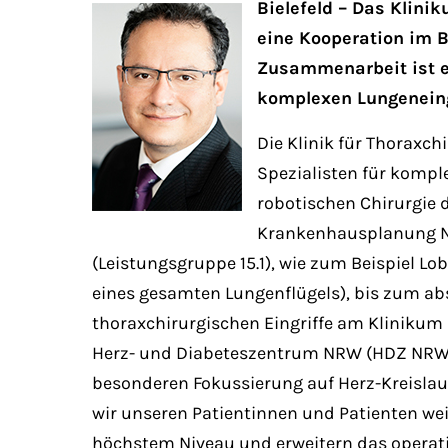
Bielefeld – Das Klin
eine Kooperation im B
Zusammenarbeit ist es
komplexen Lungeneingr
Die Klinik für Thoraxch
Spezialisten für komp
robotischen Chirurgie 
Krankenhausplanung NRW
(Leistungsgruppe 15.1), wie zum Beispiel
eines gesamten Lungenflügels), bis zum absc
thoraxchirurgischen Eingriffe am Klinikum 
Herz- und Diabeteszentrum NRW (HDZ NRW) 
besonderen Fokussierung auf Herz-Kreisla
wir unseren Patientinnen und Patienten we
höchstem Niveau und erweitern das operati