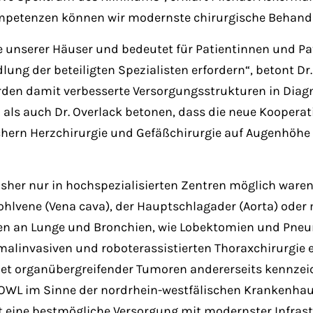
etenzen können wir modernste chirurgische Behandlun
 unserer Häuser und bedeutet für Patientinnen und Pa
ung der beteiligten Spezialisten erfordern“, betont Dr.
rden damit verbesserte Versorgungsstrukturen in Diagn
ls auch Dr. Overlack betonen, dass die neue Kooperat
Fächern Herzchirurgie und Gefäßchirurgie auf Augenhö
 bisher nur in hochspezialisierten Zentren möglich war
Hohlvene (Vena cava), der Hauptschlagader (Aorta) oder 
fen an Lunge und Bronchien, wie Lobektomien und Pneu
malinvasiven und roboterassistierten Thoraxchirurgie e
t organübergreifender Tumoren andererseits kennzei
L im Sinne der nordrhein-westfälischen Krankenhaus
 eine bestmögliche Versorgung mit modernster Infrastr