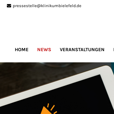
pressestelle@klinikumbielefeld.de
port
Get in touch
ipsum dolor sit amet:
Cybersteel Inc.
376-293 City Road, Suite 
San Francisco, CA 94102
HOME
NEWS
VERANSTALTUNGEN
4h
Have any questions?
/
+44 1234 567 890
days
Drop us a line
info@yourdomain.co
r support for our
mers