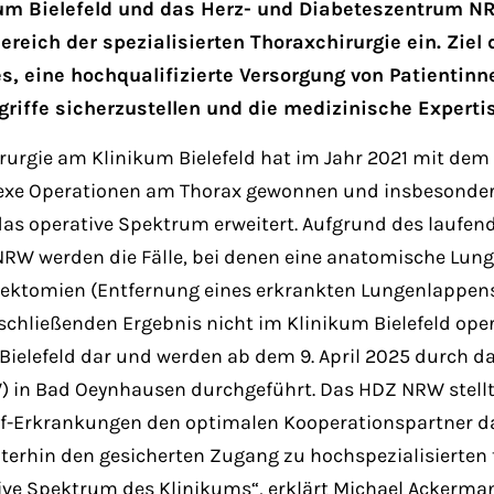
ikum Bielefeld und das Herz- und Diabeteszentrum
ereich der spezialisierten Thoraxchirurgie ein. Zie
, eine hochqualifizierte Versorgung von Patientinn
iffe sicherzustellen und die medizinische Expertis
irurgie am Klinikum Bielefeld hat im Jahr 2021 mit dem 
lexe Operationen am Thorax gewonnen und insbesonder
das operative Spektrum erweitert. Aufgrund des laufe
 werden die Fälle, bei denen eine anatomische Lungen
 Lobektomien (Entfernung eines erkrankten Lungenlapp
hließenden Ergebnis nicht im Klinikum Bielefeld operie
Bielefeld dar und werden ab dem 9. April 2025 durch d
in Bad Oeynhausen durchgeführt. Das HDZ NRW stellt
uf-Erkrankungen den optimalen Kooperationspartner da
iterhin den gesicherten Zugang zu hochspezialisierte
ve Spektrum des Klinikums“, erklärt Michael Ackermann