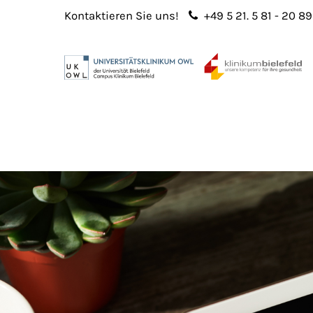
Kontaktieren Sie uns!
+49 5 21. 5 81 - 20 89
Login
Sup
Benutzername
Lorem 
Passwort
2
365
Anmelden
Register
|
Lost your password?
We offe
custo