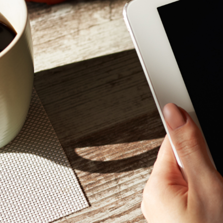
Mon - 
(GMT +