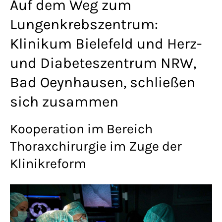
Auf dem Weg zum
Lorem ipsum dolor sit amet:
Lungenkrebszentrum:
Klinikum Bielefeld und Herz-
24h
/ 365days
und Diabeteszentrum NRW,
Bad Oeynhausen, schließen
We offer support for our customers
sich zusammen
Mon - Fri 8:00am - 5:00pm
(GMT +1)
Kooperation im Bereich
Get in touch
Thoraxchirurgie im Zuge der
Klinikreform
Cybersteel Inc.
376-293 City Road, Suite 600
San Francisco, CA 94102