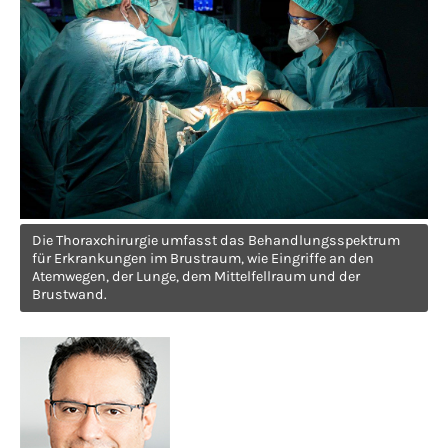
Have any questions?
+44 1234 567 890
Drop us a line
info@yourdomain.com
About us
Lorem ipsum dolor sit amet, consectetuer
Die Thoraxchirurgie umfasst das Behandlungsspektrum
für Erkrankungen im Brustraum, wie Eingriffe an den
adipiscing elit.
Atemwegen, der Lunge, dem Mittelfellraum und der
Brustwand.
Aenean commodo ligula eget dolor. Aenean
massa. Cum sociis natoque penatibus et
magnis dis parturient montes, nascetur
ridiculus mus. Donec quam felis, ultricies
nec.