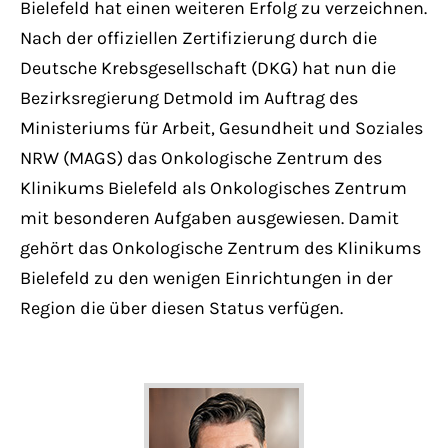
Bielefeld hat einen weiteren Erfolg zu verzeichnen.
Have any questions?
+44 1234 567 890
Nach der offiziellen Zertifizierung durch die
Deutsche Krebsgesellschaft (DKG) hat nun die
Drop us a line
Bezirksregierung Detmold im Auftrag des
info@yourdomain.com
Ministeriums für Arbeit, Gesundheit und Soziales
NRW (MAGS) das Onkologische Zentrum des
About us
Klinikums Bielefeld als Onkologisches Zentrum
mit besonderen Aufgaben ausgewiesen. Damit
Lorem ipsum dolor sit amet, consectetuer
gehört das Onkologische Zentrum des Klinikums
adipiscing elit.
Bielefeld zu den wenigen Einrichtungen in der
Region die über diesen Status verfügen.
Aenean commodo ligula eget dolor. Aenean
massa. Cum sociis natoque penatibus et
magnis dis parturient montes, nascetur
ridiculus mus. Donec quam felis, ultricies
nec.