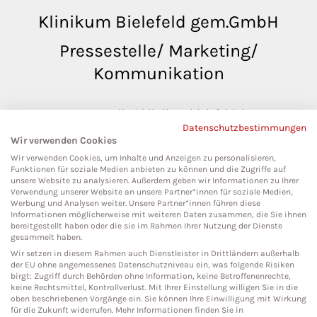
Klinikum Bielefeld gem.GmbH
Pressestelle/ Marketing/
Kommunikation
pressestelle@klinikumbielefeld.de
Datenschutzbestimmungen
Teutoburger Str. 50
Wir verwenden Cookies
33604 Bielefeld
Wir verwenden Cookies, um Inhalte und Anzeigen zu personalisieren,
Funktionen für soziale Medien anbieten zu können und die Zugriffe auf
unsere Website zu analysieren. Außerdem geben wir Informationen zu Ihrer
Verwendung unserer Website an unsere Partner*innen für soziale Medien,
Werbung und Analysen weiter. Unsere Partner*innen führen diese
Social Media
Informationen möglicherweise mit weiteren Daten zusammen, die Sie ihnen
bereitgestellt haben oder die sie im Rahmen Ihrer Nutzung der Dienste
gesammelt haben.
Wir setzen in diesem Rahmen auch Dienstleister in Drittländern außerhalb
der EU ohne angemessenes Datenschutzniveau ein, was folgende Risiken
birgt: Zugriff durch Behörden ohne Information, keine Betroffenenrechte,
keine Rechtsmittel, Kontrollverlust. Mit Ihrer Einstellung willigen Sie in die
oben beschriebenen Vorgänge ein. Sie können Ihre Einwilligung mit Wirkung
für die Zukunft widerrufen. Mehr Informationen finden Sie in