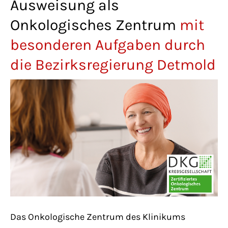
Ausweisung als
Lorem ipsum dolor sit amet:
Onkologisches Zentrum
mit
besonderen Aufgaben durch
24h
/ 365days
die Bezirksregierung Detmold
We offer support for our customers
Mon - Fri 8:00am - 5:00pm
(GMT +1)
Get in touch
Cybersteel Inc.
376-293 City Road, Suite 600
San Francisco, CA 94102
Das Onkologische Zentrum des Klinikums