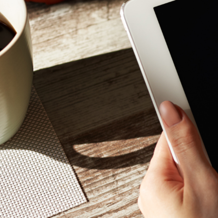
Mon - 
(GMT +