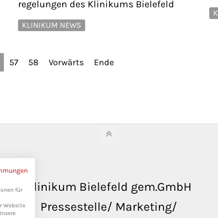
regelungen des Klinikums Bielefeld
K
KLINIKUM NEWS
57
58
Vorwärts
Ende
immungen
Klinikum Bielefeld gem.GmbH
ionen für
Pressestelle/ Marketing/
er Website
Unsere