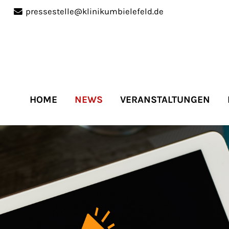
pressestelle@klinikumbielefeld.de
port
Get in touch
ipsum dolor sit amet:
Cybersteel Inc.
376-293 City Road, Suite 
San Francisco, CA 94102
HOME
NEWS
VERANSTALTUNGEN
4h
Have any questions?
/
+44 1234 567 890
days
Drop us a line
info@yourdomain.co
r support for our
mers