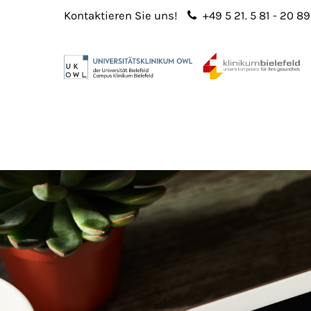
Kontaktieren Sie uns!
+49 5 21. 5 81 - 20 89
Login
Sup
Benutzername
Lorem 
Passwort
2
365
Anmelden
Register
|
Lost your password?
We offe
custo