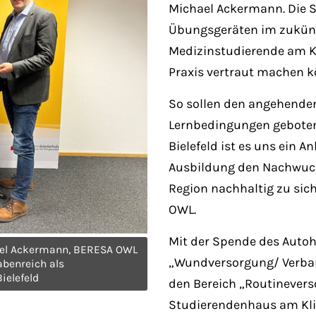
Michael Ackermann. Die S
Übungsgeräten im zukünft
Medizinstudierende am Kl
Praxis vertraut machen k
So sollen den angehende
Lernbedingungen geboten
Bielefeld ist es uns ein A
Ausbildung den Nachwuch
Region nachhaltig zu sic
OWL.
Mit der Spende des Autoh
chael Ackermann, BERESA OWL
„Wundversorgung/ Verban
benreich als
ielefeld
den Bereich „Routinevers
Studierendenhaus am Klin