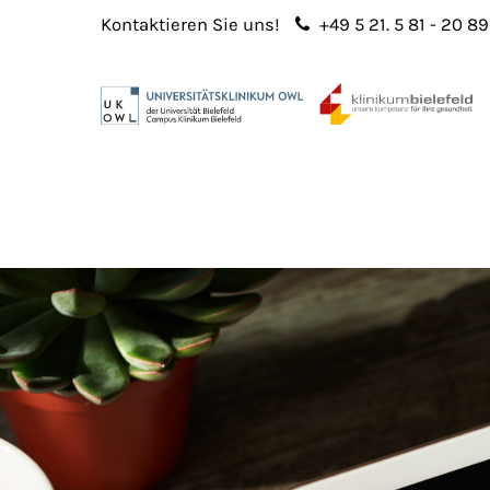
Kontaktieren Sie uns!
+49 5 21. 5 81 - 20 89
Login
Sup
Benutzername
Lorem 
Passwort
2
365
Anmelden
Register
|
Lost your password?
We offe
custo