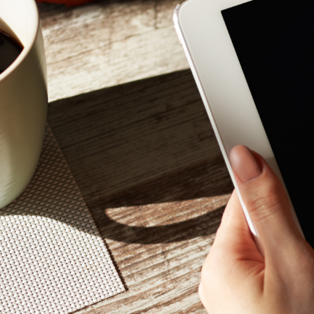
Mon - 
(GMT +