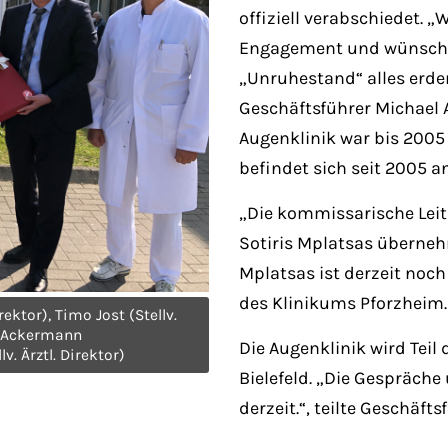
offiziell verabschiedet. „
Engagement und wünsche
„Unruhestand“ alles erde
Geschäftsführer Michael 
Augenklinik war bis 2005
befindet sich seit 2005 a
„Die kommissarische Leit
Sotiris Mplatsas überneh
Mplatsas ist derzeit noc
des Klinikums Pforzheim.
rektor), Timo Jost (Stellv.
el Ackermann
Die Augenklinik wird Teil
v. Ärztl. Direktor)
Bielefeld. „Die Gespräche
derzeit.“, teilte Geschäf