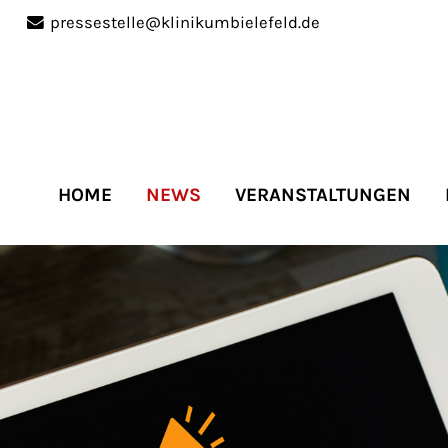
pressestelle@klinikumbielefeld.de
port
Get in touch
ipsum dolor sit amet:
Cybersteel Inc.
376-293 City Road, Suite 
San Francisco, CA 94102
HOME
NEWS
VERANSTALTUNGEN
4h
Have any questions?
/
+44 1234 567 890
days
Drop us a line
info@yourdomain.co
r support for our
mers