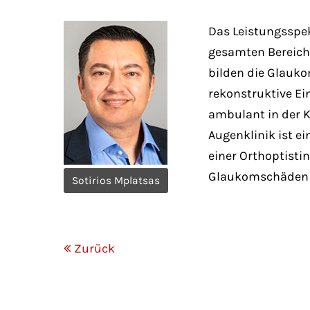
Das Leistungsspek
gesamten Bereich
bilden die Glauko
rekonstruktive Ein
ambulant in der K
Augenklinik ist e
einer Orthoptisti
Glaukomschäden u
Sotirios Mplatsas
Zurück