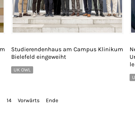
am
Studierendenhaus am Campus Klinikum
N
Bielefeld eingeweiht
U
l
UK OWL
U
3
14
Vorwärts
Ende