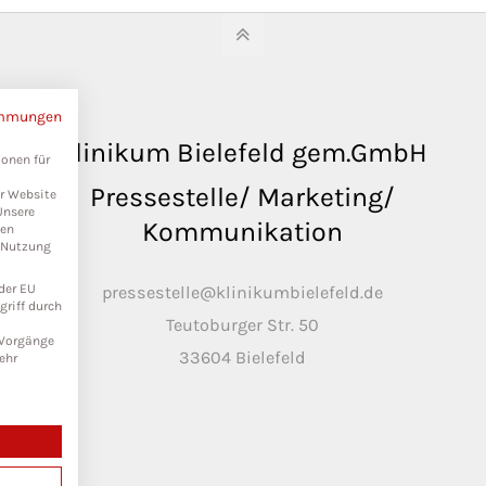
immungen
Klinikum Bielefeld gem.GmbH
ionen für
Pressestelle/ Marketing/
er Website
Unsere
Kommunikation
ten
r Nutzung
der EU
pressestelle@klinikumbielefeld.de
riff durch
Teutoburger Str. 50
n Vorgänge
33604 Bielefeld
ehr