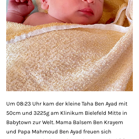
Have any questions?
+44 1234 567 890
Drop us a line
info@yourdomain.com
About us
Lorem ipsum dolor sit amet, consectetuer
adipiscing elit.
Aenean commodo ligula eget dolor. Aenean
Um 08:23 Uhr kam der kleine Taha Ben Ayad mit
massa. Cum sociis natoque penatibus et
50cm und 3225g am Klinikum Bielefeld Mitte in
magnis dis parturient montes, nascetur
Babytown zur Welt. Mama Balsem Ben Krayem
ridiculus mus. Donec quam felis, ultricies
und Papa Mahmoud Ben Ayad freuen sich
nec.