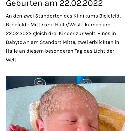
Geburten am 22.02.2022
Lorem ipsum dolor sit amet:
An den zwei Standorten des Klinikums Bielefeld,
Bielefeld - Mitte und Halle/Westf. kamen am
24h
/ 365days
22.02.2022 gleich drei Kinder zur Welt. Eines in
Babytown am Standort Mitte, zwei erblickten in
Halle an diesem besonderen Tag das Licht der
We offer support for our customers
Welt.
Mon - Fri 8:00am - 5:00pm
(GMT +1)
Get in touch
Cybersteel Inc.
376-293 City Road, Suite 600
San Francisco, CA 94102