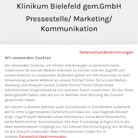
Klinikum Bielefeld gem.GmbH
Pressestelle/ Marketing/
Kommunikation
pressestelle@klinikumbielefeld.de
Datenschutzbestimmungen
Teutoburger Str. 50
Wir verwenden Cookies
33604 Bielefeld
Wir verwenden Cookies, um Inhalte und Anzeigen zu personalisieren,
Funktionen für soziale Medien anbieten zu können und die Zugriffe auf
unsere Website zu analysieren. Außerdem geben wir Informationen zu Ihrer
Verwendung unserer Website an unsere Partner*innen für soziale Medien,
Werbung und Analysen weiter. Unsere Partner*innen führen diese
Social Media
Informationen möglicherweise mit weiteren Daten zusammen, die Sie ihnen
bereitgestellt haben oder die sie im Rahmen Ihrer Nutzung der Dienste
gesammelt haben.
Wir setzen in diesem Rahmen auch Dienstleister in Drittländern außerhalb
der EU ohne angemessenes Datenschutzniveau ein, was folgende Risiken
birgt: Zugriff durch Behörden ohne Information, keine Betroffenenrechte,
keine Rechtsmittel, Kontrollverlust. Mit Ihrer Einstellung willigen Sie in die
oben beschriebenen Vorgänge ein. Sie können Ihre Einwilligung mit Wirkung
für die Zukunft widerrufen. Mehr Informationen finden Sie in
unseren
Datenschutzbestimmungen
.