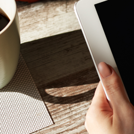
Mon - 
(GMT +