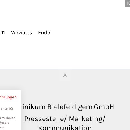
K
11
Vorwärts
Ende
immungen
Klinikum Bielefeld gem.GmbH
ionen für
Pressestelle/ Marketing/
er Website
Unsere
Kommunikation
ten