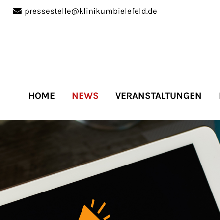
pressestelle@klinikumbielefeld.de
port
Get in touch
ipsum dolor sit amet:
Cybersteel Inc.
376-293 City Road, Suite 
San Francisco, CA 94102
HOME
NEWS
VERANSTALTUNGEN
4h
Have any questions?
/
+44 1234 567 890
days
Drop us a line
info@yourdomain.co
r support for our
mers