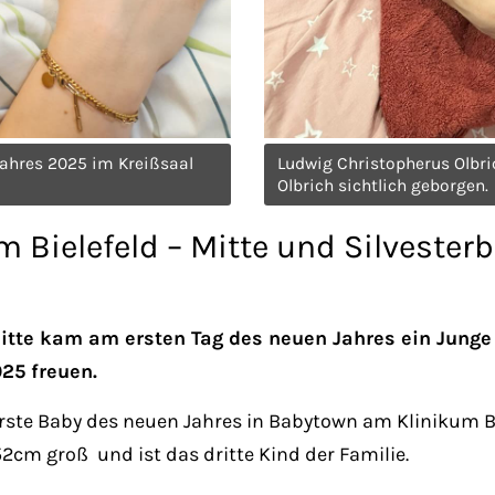
ahres 2025 im Kreißsaal
Ludwig Christopherus Olbric
Olbrich sichtlich geborgen.
 Bielefeld – Mitte und Silvester
itte kam am ersten Tag des neuen Jahres ein Junge 
25 freuen.
ste Baby des neuen Jahres in Babytown am Klinikum Bie
52cm groß und ist das dritte Kind der Familie.