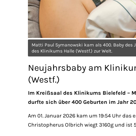
Matti Paul Symanowski kam als 400. Baby des J
des Klinikums Halle (Westf.) zur Welt.
Neujahrsbaby am Klinikum
(Westf.)
Im Kreißsaal des Klinikums Bielefeld – M
durfte sich über 400 Geburten im Jahr 20
Am 01. Januar 2026 kam um 19:54 Uhr das er
Christopherus Olbrich wiegt 3160g und ist 