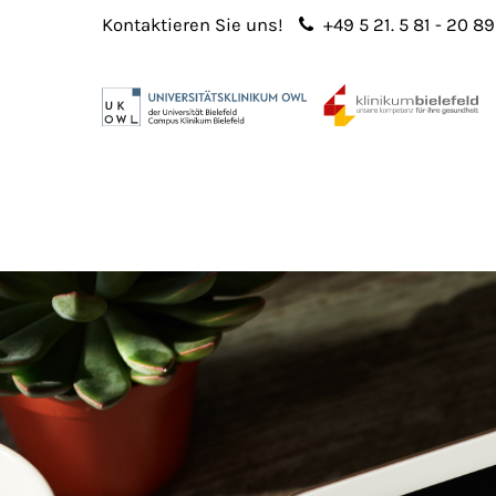
Kontaktieren Sie uns!
+49 5 21. 5 81 - 20 89
Login
Sup
Benutzername
Lorem 
Passwort
2
365
Anmelden
Register
|
Lost your password?
We offe
custo