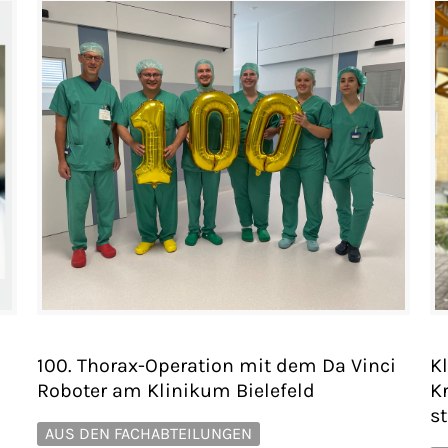
100. Thorax-Operation mit dem Da Vinci
Kl
Roboter am Klinikum Bielefeld
K
s
AUS DEN FACHABTEILUNGEN