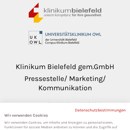
Klinikum Bielefeld gem.GmbH
Pressestelle/ Marketing/
Kommunikation
pressestelle@klinikumbielefeld.de
Datenschutzbestimmungen
Teutoburger Str. 50
Wir verwenden Cookies
33604 Bielefeld
Wir verwenden Cookies, um Inhalte und Anzeigen zu personalisieren,
Funktionen für soziale Medien anbieten zu können und die Zugriffe auf