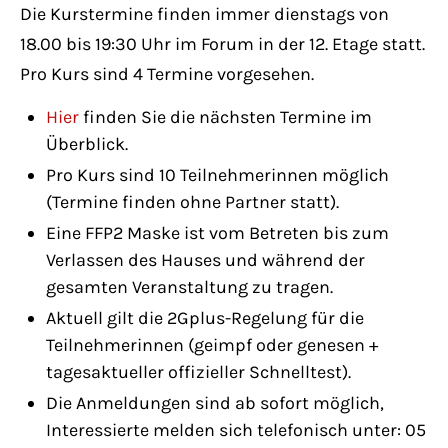
Have any questions?
Die Kurstermine finden immer dienstags von
+44 1234 567 890
18.00 bis 19:30 Uhr im Forum in der 12. Etage statt.
Pro Kurs sind 4 Termine vorgesehen.
Drop us a line
info@yourdomain.com
Hier
finden Sie die nächsten Termine im
Überblick.
Pro Kurs sind 10 Teilnehmerinnen möglich
About us
(Termine finden ohne Partner statt).
Eine FFP2 Maske ist vom Betreten bis zum
Lorem ipsum dolor sit amet, consectetuer
Verlassen des Hauses und während der
adipiscing elit.
gesamten Veranstaltung zu tragen.
Aenean commodo ligula eget dolor. Aenean
Aktuell gilt die 2Gplus-Regelung für die
massa. Cum sociis natoque penatibus et
Teilnehmerinnen (geimpf oder genesen +
magnis dis parturient montes, nascetur
tagesaktueller offizieller Schnelltest).
ridiculus mus. Donec quam felis, ultricies
Die Anmeldungen sind ab sofort möglich,
nec.
Interessierte melden sich telefonisch unter: 05