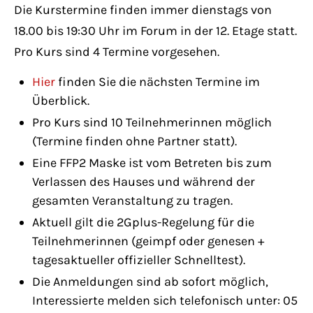
Have any questions?
Die Kurstermine finden immer dienstags von
+44 1234 567 890
18.00 bis 19:30 Uhr im Forum in der 12. Etage statt.
Pro Kurs sind 4 Termine vorgesehen.
Drop us a line
info@yourdomain.com
Hier
finden Sie die nächsten Termine im
Überblick.
Pro Kurs sind 10 Teilnehmerinnen möglich
About us
(Termine finden ohne Partner statt).
Eine FFP2 Maske ist vom Betreten bis zum
Lorem ipsum dolor sit amet, consectetuer
Verlassen des Hauses und während der
adipiscing elit.
gesamten Veranstaltung zu tragen.
Aenean commodo ligula eget dolor. Aenean
Aktuell gilt die 2Gplus-Regelung für die
massa. Cum sociis natoque penatibus et
Teilnehmerinnen (geimpf oder genesen +
magnis dis parturient montes, nascetur
tagesaktueller offizieller Schnelltest).
ridiculus mus. Donec quam felis, ultricies
Die Anmeldungen sind ab sofort möglich,
nec.
Interessierte melden sich telefonisch unter: 05