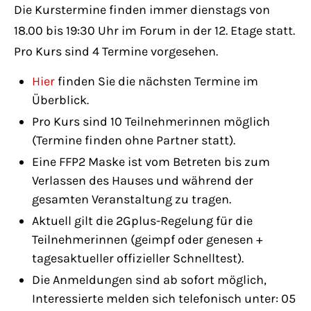
Have any questions?
Die Kurstermine finden immer dienstags von
+44 1234 567 890
18.00 bis 19:30 Uhr im Forum in der 12. Etage statt.
Pro Kurs sind 4 Termine vorgesehen.
Drop us a line
info@yourdomain.com
Hier
finden Sie die nächsten Termine im
Überblick.
Pro Kurs sind 10 Teilnehmerinnen möglich
About us
(Termine finden ohne Partner statt).
Eine FFP2 Maske ist vom Betreten bis zum
Lorem ipsum dolor sit amet, consectetuer
Verlassen des Hauses und während der
adipiscing elit.
gesamten Veranstaltung zu tragen.
Aenean commodo ligula eget dolor. Aenean
Aktuell gilt die 2Gplus-Regelung für die
massa. Cum sociis natoque penatibus et
Teilnehmerinnen (geimpf oder genesen +
magnis dis parturient montes, nascetur
tagesaktueller offizieller Schnelltest).
ridiculus mus. Donec quam felis, ultricies
Die Anmeldungen sind ab sofort möglich,
nec.
Interessierte melden sich telefonisch unter: 05