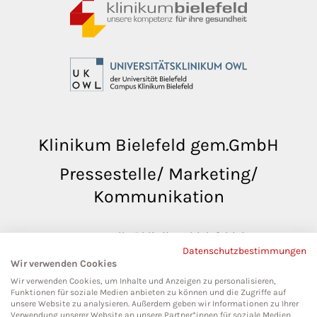
Klinikum Bielefeld gem.GmbH
Pressestelle/ Marketing/
Kommunikation
pressestelle@klinikumbielefeld.de
Datenschutzbestimmungen
Teutoburger Str. 50
Wir verwenden Cookies
33604 Bielefeld
Wir verwenden Cookies, um Inhalte und Anzeigen zu personalisieren,
Funktionen für soziale Medien anbieten zu können und die Zugriffe auf
unsere Website zu analysieren. Außerdem geben wir Informationen zu Ihrer
Verwendung unserer Website an unsere Partner*innen für soziale Medien,