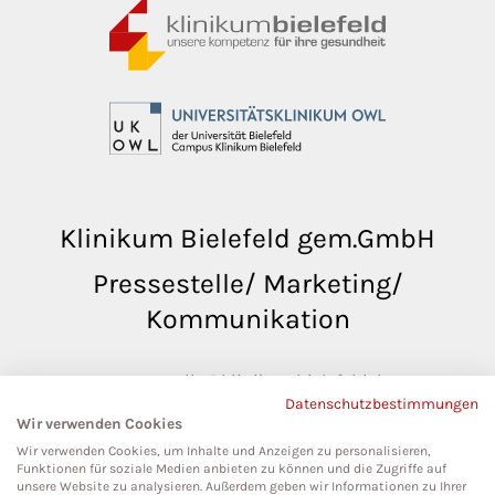
Klinikum Bielefeld gem.GmbH
Pressestelle/ Marketing/
Kommunikation
pressestelle@klinikumbielefeld.de
Datenschutzbestimmungen
Teutoburger Str. 50
Wir verwenden Cookies
33604 Bielefeld
Wir verwenden Cookies, um Inhalte und Anzeigen zu personalisieren,
Funktionen für soziale Medien anbieten zu können und die Zugriffe auf
unsere Website zu analysieren. Außerdem geben wir Informationen zu Ihrer