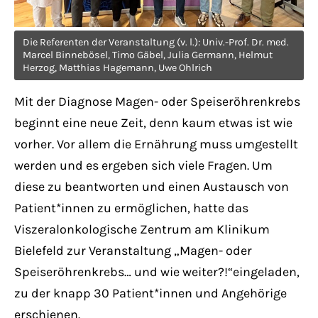
Have any questions?
+44 1234 567 890
Die Referenten der Veranstaltung (v. l.): Univ.-Prof. Dr. med.
Marcel Binnebösel, Timo Gäbel, Julia Germann, Helmut
Drop us a line
Herzog, Matthias Hagemann, Uwe Ohlrich
info@yourdomain.com
Mit der Diagnose Magen- oder Speiseröhrenkrebs
beginnt eine neue Zeit, denn kaum etwas ist wie
About us
vorher. Vor allem die Ernährung muss umgestellt
werden und es ergeben sich viele Fragen. Um
Lorem ipsum dolor sit amet, consectetuer
diese zu beantworten und einen Austausch von
adipiscing elit.
Patient*innen zu ermöglichen, hatte das
Aenean commodo ligula eget dolor. Aenean
Viszeralonkologische Zentrum am Klinikum
massa. Cum sociis natoque penatibus et
Bielefeld zur Veranstaltung „Magen- oder
magnis dis parturient montes, nascetur
Speiseröhrenkrebs… und wie weiter?!“eingeladen,
ridiculus mus. Donec quam felis, ultricies
zu der knapp 30 Patient*innen und Angehörige
nec.
erschienen.