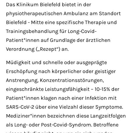
Have any questions?
Das Klinikum Bielefeld bietet in der
+44 1234 567 890
physiotherapeutischen Ambulanz am Standort
Bielefeld - Mitte eine spezifische Therapie und
Drop us a line
Trainingsbehandlung für Long-Covid-
info@yourdomain.com
Patient*innen auf Grundlage der ärztlichen
Verordnung („Rezept“) an.
About us
Müdigkeit und schnelle oder ausgeprägte
Lorem ipsum dolor sit amet, consectetuer
Erschöpfung nach körperlicher oder geistiger
adipiscing elit.
Anstrengung, Konzentrationsstörungen,
eingeschränkte Leistungsfähigkeit – 10-15% der
Aenean commodo ligula eget dolor. Aenean
Patient*innen klagen nach einer Infektion mit
massa. Cum sociis natoque penatibus et
SARS-CoV-2 über eine Vielzahl dieser Symptome.
magnis dis parturient montes, nascetur
Mediziner*innen bezeichnen diese Langzeitfolgen
ridiculus mus. Donec quam felis, ultricies
als Long- oder Post-Covid-Syndrom. Betroffene
nec.