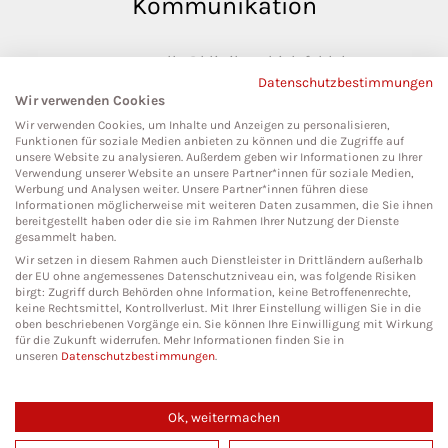
Kommunikation
pressestelle@klinikumbielefeld.de
Datenschutzbestimmungen
Teutoburger Str. 50
Wir verwenden Cookies
33604 Bielefeld
Wir verwenden Cookies, um Inhalte und Anzeigen zu personalisieren,
Funktionen für soziale Medien anbieten zu können und die Zugriffe auf
unsere Website zu analysieren. Außerdem geben wir Informationen zu Ihrer
Verwendung unserer Website an unsere Partner*innen für soziale Medien,
Werbung und Analysen weiter. Unsere Partner*innen führen diese
Social Media
Informationen möglicherweise mit weiteren Daten zusammen, die Sie ihnen
bereitgestellt haben oder die sie im Rahmen Ihrer Nutzung der Dienste
gesammelt haben.
Wir setzen in diesem Rahmen auch Dienstleister in Drittländern außerhalb
der EU ohne angemessenes Datenschutzniveau ein, was folgende Risiken
birgt: Zugriff durch Behörden ohne Information, keine Betroffenenrechte,
keine Rechtsmittel, Kontrollverlust. Mit Ihrer Einstellung willigen Sie in die
oben beschriebenen Vorgänge ein. Sie können Ihre Einwilligung mit Wirkung
für die Zukunft widerrufen. Mehr Informationen finden Sie in
unseren
Datenschutzbestimmungen
.
Ok, weitermachen
Copyright 2026. All Rights Reserved.