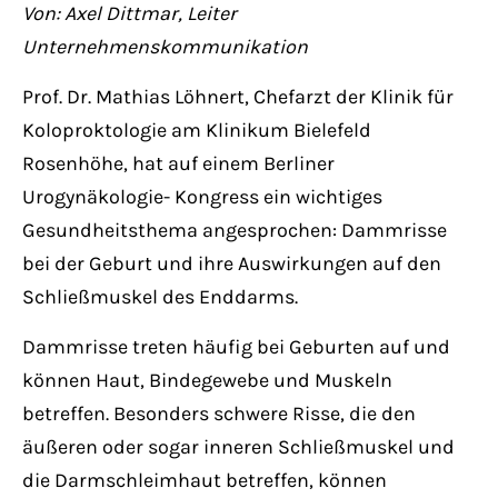
Have any questions?
Von: Axel Dittmar, Leiter
+44 1234 567 890
Unternehmenskommunikation
Prof. Dr. Mathias Löhnert, Chefarzt der Klinik für
Drop us a line
info@yourdomain.com
Koloproktologie am Klinikum Bielefeld
Rosenhöhe, hat auf einem Berliner
Urogynäkologie- Kongress ein wichtiges
About us
Gesundheitsthema angesprochen: Dammrisse
Lorem ipsum dolor sit amet, consectetuer
bei der Geburt und ihre Auswirkungen auf den
adipiscing elit.
Schließmuskel des Enddarms.
Aenean commodo ligula eget dolor. Aenean
Dammrisse treten häufig bei Geburten auf und
massa. Cum sociis natoque penatibus et
können Haut, Bindegewebe und Muskeln
magnis dis parturient montes, nascetur
betreffen. Besonders schwere Risse, die den
ridiculus mus. Donec quam felis, ultricies
äußeren oder sogar inneren Schließmuskel und
nec.
die Darmschleimhaut betreffen, können