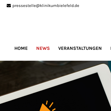
pressestelle@klinikumbielefeld.de
port
Get in touch
ipsum dolor sit amet:
Cybersteel Inc.
376-293 City Road, Suite 
San Francisco, CA 94102
HOME
NEWS
VERANSTALTUNGEN
4h
Have any questions?
/
+44 1234 567 890
days
Drop us a line
info@yourdomain.co
r support for our
mers