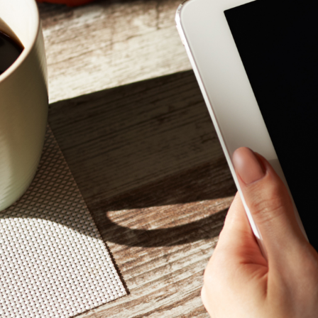
Mon - 
(GMT +