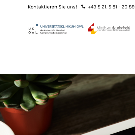
Kontaktieren Sie uns!
+49 5 21. 5 81 - 20 89
Login
Sup
Benutzername
Lorem 
Passwort
2
365
Anmelden
Register
|
Lost your password?
We offe
custo