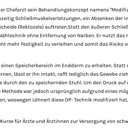
der Chefarzt sein Behandlungskonzept namens "Modifizie
eichzeitig Schließmuskelverletzungen, ein Absenken der
heide (Rektozele) auftreten.Statt den äußeren Schlie
 Nähtechnik ohne Entfernung von Narben. Er nutzt das
ht mehr Festigkeit zu verleihen und somit das Risiko 
, einen Speicherbereich im Enddarm zu erhalten. Stat
rnen, lässt er ihn intakt, rafft lediglich das Gewebe 
durch den zu speichernden Stuhl. Um den Druck auf di
e Methode war jedoch ursprünglich aufgrund eines mö
en, weswegen Löhnert diese OP- Technik modifizert hat
e Kurse für Ärzte und Ärztinnen zur Versorgung von sc