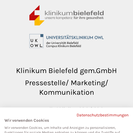
Klinikum Bielefeld gem.GmbH
Pressestelle/ Marketing/
Kommunikation
pressestelle@klinikumbielefeld.de
Datenschutzbestimmungen
Teutoburger Str. 50
Wir verwenden Cookies
33604 Bielefeld
Wir verwenden Cookies, um Inhalte und Anzeigen zu personalisieren,
Funktionen für soziale Medien anbieten zu können und die Zugriffe auf