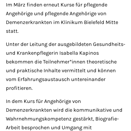
Have any questions?
Im März finden erneut Kurse für pflegende
+44 1234 567 890
Angehörige und pflegende Angehörige von
Demenzerkrankten im Klinikum Bielefeld Mitte
Drop us a line
statt.
info@yourdomain.com
Unter der Leitung der ausgebildeten Gesundheits-
und Krankenpflegerin Isabella Kapinos
About us
bekommen die Teilnehmer*innen theoretische
Lorem ipsum dolor sit amet, consectetuer
und praktische Inhalte vermittelt und können
adipiscing elit.
vom Erfahrungsaustausch untereinander
profitieren.
Aenean commodo ligula eget dolor. Aenean
massa. Cum sociis natoque penatibus et
In dem Kurs für Angehörige von
magnis dis parturient montes, nascetur
Demenzerkrankten wird die kommunikative und
ridiculus mus. Donec quam felis, ultricies
Wahrnehmungskompetenz gestärkt, Biografie-
nec.
Arbeit besprochen und Umgang mit