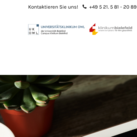
Kontaktieren Sie uns!
+49 5 21. 5 81 - 20 89
Login
Sup
Benutzername
Lorem 
Passwort
2
365
Anmelden
Register
|
Lost your password?
We offe
custo