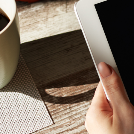
Mon - 
(GMT +