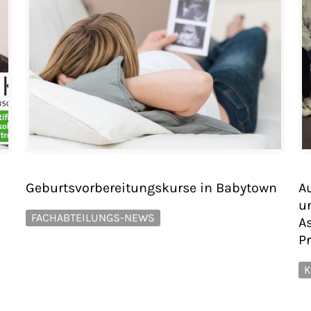
Geburtsvorbereitungskurse in Babytown
A
u
FACHABTEILUNGS-NEWS
A
P
K