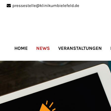
pressestelle@klinikumbielefeld.de
port
Get in touch
ipsum dolor sit amet:
Cybersteel Inc.
376-293 City Road, Suite 
San Francisco, CA 94102
HOME
NEWS
VERANSTALTUNGEN
4h
Have any questions?
/
+44 1234 567 890
days
Drop us a line
info@yourdomain.co
r support for our
mers