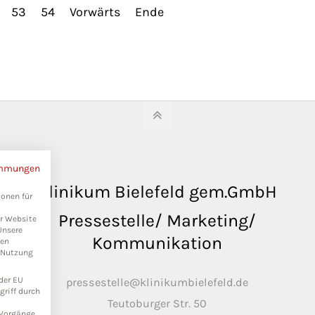
53
54
Vorwärts
Ende
immungen
Klinikum Bielefeld gem.GmbH
ionen für
Pressestelle/ Marketing/
er Website
Unsere
Kommunikation
ten
r Nutzung
der EU
pressestelle@klinikumbielefeld.de
riff durch
Teutoburger Str. 50
n Vorgänge