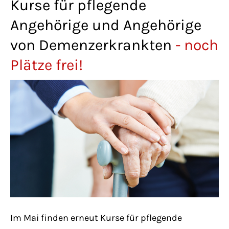
Kurse für pflegende
Lorem ipsum dolor sit amet:
Angehörige und Angehörige
von Demenzerkrankten
- noch
24h
/ 365days
Plätze frei!
We offer support for our customers
Mon - Fri 8:00am - 5:00pm
(GMT +1)
Get in touch
Cybersteel Inc.
376-293 City Road, Suite 600
San Francisco, CA 94102
Im Mai finden erneut Kurse für pflegende