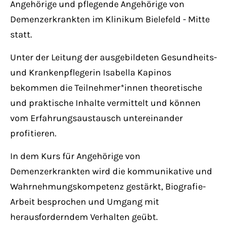
Angehörige und pflegende Angehörige von
Have any questions?
+44 1234 567 890
Demenzerkrankten im Klinikum Bielefeld - Mitte
statt.
Drop us a line
Unter der Leitung der ausgebildeten Gesundheits-
info@yourdomain.com
und Krankenpflegerin Isabella Kapinos
bekommen die Teilnehmer*innen theoretische
About us
und praktische Inhalte vermittelt und können
vom Erfahrungsaustausch untereinander
Lorem ipsum dolor sit amet, consectetuer
profitieren.
adipiscing elit.
In dem Kurs für Angehörige von
Aenean commodo ligula eget dolor. Aenean
Demenzerkrankten wird die kommunikative und
massa. Cum sociis natoque penatibus et
Wahrnehmungskompetenz gestärkt, Biografie-
magnis dis parturient montes, nascetur
Arbeit besprochen und Umgang mit
ridiculus mus. Donec quam felis, ultricies
herausforderndem Verhalten geübt.
nec.