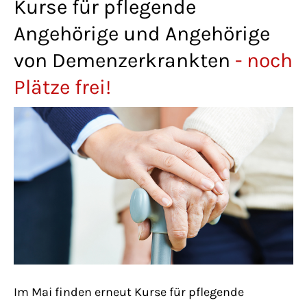
Kurse für pflegende
Lorem ipsum dolor sit amet:
Angehörige und Angehörige
von Demenzerkrankten
- noch
24h
/ 365days
Plätze frei!
We offer support for our customers
Mon - Fri 8:00am - 5:00pm
(GMT +1)
Get in touch
Cybersteel Inc.
376-293 City Road, Suite 600
San Francisco, CA 94102
Im Mai finden erneut Kurse für pflegende