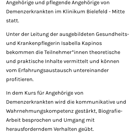
Angehörige und pflegende Angehörige von
Have any questions?
+44 1234 567 890
Demenzerkrankten im Klinikum Bielefeld - Mitte
statt.
Drop us a line
Unter der Leitung der ausgebildeten Gesundheits-
info@yourdomain.com
und Krankenpflegerin Isabella Kapinos
bekommen die Teilnehmer*innen theoretische
About us
und praktische Inhalte vermittelt und können
vom Erfahrungsaustausch untereinander
Lorem ipsum dolor sit amet, consectetuer
profitieren.
adipiscing elit.
In dem Kurs für Angehörige von
Aenean commodo ligula eget dolor. Aenean
Demenzerkrankten wird die kommunikative und
massa. Cum sociis natoque penatibus et
Wahrnehmungskompetenz gestärkt, Biografie-
magnis dis parturient montes, nascetur
Arbeit besprochen und Umgang mit
ridiculus mus. Donec quam felis, ultricies
herausforderndem Verhalten geübt.
nec.