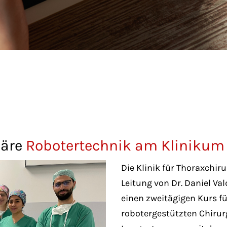
näre
Robotertechnik am Klinikum 
Die Klinik für Thoraxchir
Leitung von Dr. Daniel Val
einen zweitägigen Kurs f
robotergestützten Chirurg