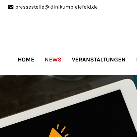
pressestelle@klinikumbielefeld.de
port
Get in touch
ipsum dolor sit amet:
Cybersteel Inc.
376-293 City Road, Suite 
San Francisco, CA 94102
HOME
NEWS
VERANSTALTUNGEN
4h
Have any questions?
/
+44 1234 567 890
days
Drop us a line
info@yourdomain.co
r support for our
mers