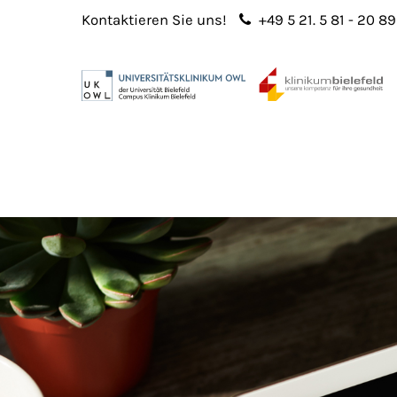
Kontaktieren Sie uns!
+49 5 21. 5 81 - 20 89
Login
Sup
Benutzername
Lorem 
Passwort
2
365
Anmelden
Register
|
Lost your password?
We offe
custo