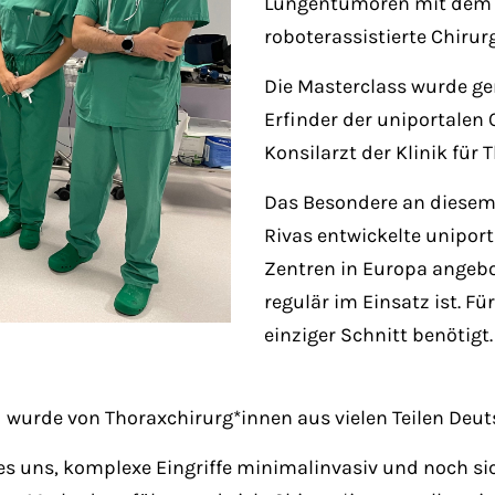
Lungentumoren mit dem d
roboterassistierte Chiru
Die Masterclass wurde ge
Erfinder der uniportalen
Konsilarzt der Klinik für 
Das Besondere an diesem K
Rivas entwickelte unipor
Zentren in Europa angebo
regulär im Einsatz ist. Fü
einziger Schnitt benötigt.
 wurde von Thoraxchirurg*innen aus vielen Teilen Deu
es uns, komplexe Eingriffe minimalinvasiv und noch sic