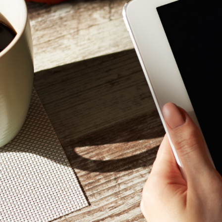
Mon - 
(GMT +