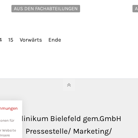
AUS DEN FACHABTEILUNGEN
A
4
15
Vorwärts
Ende
immungen
Klinikum Bielefeld gem.GmbH
ionen für
Pressestelle/ Marketing/
er Website
Unsere