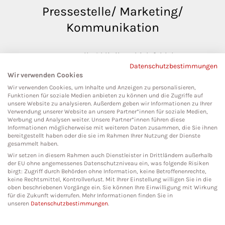
Pressestelle/ Marketing/
Kommunikation
pressestelle@klinikumbielefeld.de
Datenschutzbestimmungen
Teutoburger Str. 50
Wir verwenden Cookies
33604 Bielefeld
Wir verwenden Cookies, um Inhalte und Anzeigen zu personalisieren,
Funktionen für soziale Medien anbieten zu können und die Zugriffe auf
unsere Website zu analysieren. Außerdem geben wir Informationen zu Ihrer
Verwendung unserer Website an unsere Partner*innen für soziale Medien,
Werbung und Analysen weiter. Unsere Partner*innen führen diese
Social Media
Informationen möglicherweise mit weiteren Daten zusammen, die Sie ihnen
bereitgestellt haben oder die sie im Rahmen Ihrer Nutzung der Dienste
gesammelt haben.
Wir setzen in diesem Rahmen auch Dienstleister in Drittländern außerhalb
der EU ohne angemessenes Datenschutzniveau ein, was folgende Risiken
birgt: Zugriff durch Behörden ohne Information, keine Betroffenenrechte,
keine Rechtsmittel, Kontrollverlust. Mit Ihrer Einstellung willigen Sie in die
oben beschriebenen Vorgänge ein. Sie können Ihre Einwilligung mit Wirkung
für die Zukunft widerrufen. Mehr Informationen finden Sie in
unseren
Datenschutzbestimmungen
.