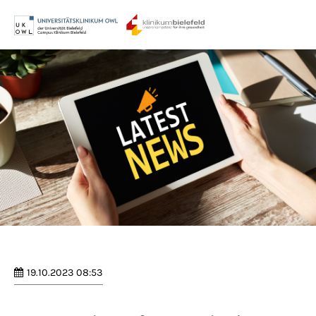
Menu
Login
Benutzername
Passwort
Anmelden
Register
|
Lost your password?
19.10.2023 08:53
Support