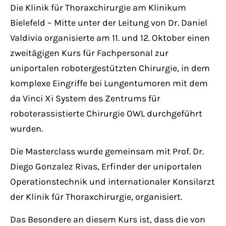
Have any questions?
Die Klinik für Thoraxchirurgie am Klinikum
+44 1234 567 890
Bielefeld – Mitte unter der Leitung von Dr. Daniel
Valdivia organisierte am 11. und 12. Oktober einen
Drop us a line
zweitägigen Kurs für Fachpersonal zur
info@yourdomain.com
uniportalen robotergestützten Chirurgie, in dem
komplexe Eingriffe bei Lungentumoren mit dem
About us
da Vinci Xi System des Zentrums für
roboterassistierte Chirurgie OWL durchgeführt
Lorem ipsum dolor sit amet, consectetuer
wurden.
adipiscing elit.
Die Masterclass wurde gemeinsam mit Prof. Dr.
Aenean commodo ligula eget dolor. Aenean
Diego Gonzalez Rivas, Erfinder der uniportalen
massa. Cum sociis natoque penatibus et
Operationstechnik und internationaler Konsilarzt
magnis dis parturient montes, nascetur
der Klinik für Thoraxchirurgie, organisiert.
ridiculus mus. Donec quam felis, ultricies
nec.
Das Besondere an diesem Kurs ist, dass die von