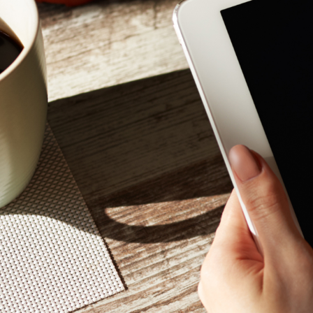
Mon - 
(GMT +