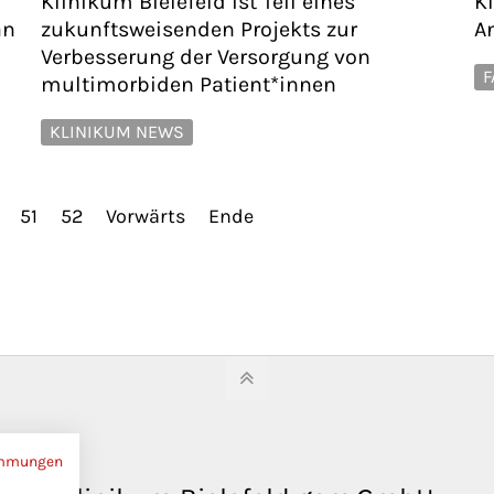
Klinikum Bielefeld ist Teil eines
K
an
zukunftsweisenden Projekts zur
A
Verbesserung der Versorgung von
F
multimorbiden Patient*innen
KLINIKUM NEWS
51
52
Vorwärts
Ende
immungen