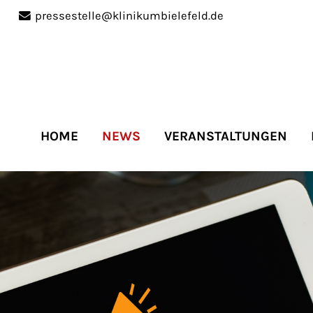
pressestelle@klinikumbielefeld.de
port
Get in touch
ipsum dolor sit amet:
Cybersteel Inc.
376-293 City Road, Suite 
San Francisco, CA 94102
HOME
NEWS
VERANSTALTUNGEN
4h
Have any questions?
/
+44 1234 567 890
days
Drop us a line
info@yourdomain.co
r support for our
mers