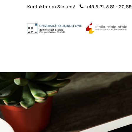
Kontaktieren Sie uns!
+49 5 21. 5 81 - 20 89
Login
Sup
Benutzername
Lorem 
Passwort
2
365
Anmelden
Register
|
Lost your password?
We offe
custo