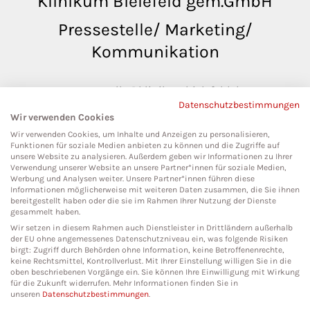
Klinikum Bielefeld gem.GmbH
Pressestelle/ Marketing/
Kommunikation
pressestelle@klinikumbielefeld.de
Datenschutzbestimmungen
Teutoburger Str. 50
Wir verwenden Cookies
33604 Bielefeld
Wir verwenden Cookies, um Inhalte und Anzeigen zu personalisieren,
Funktionen für soziale Medien anbieten zu können und die Zugriffe auf
unsere Website zu analysieren. Außerdem geben wir Informationen zu Ihrer
Verwendung unserer Website an unsere Partner*innen für soziale Medien,
Werbung und Analysen weiter. Unsere Partner*innen führen diese
Social Media
Informationen möglicherweise mit weiteren Daten zusammen, die Sie ihnen
bereitgestellt haben oder die sie im Rahmen Ihrer Nutzung der Dienste
gesammelt haben.
Wir setzen in diesem Rahmen auch Dienstleister in Drittländern außerhalb
der EU ohne angemessenes Datenschutzniveau ein, was folgende Risiken
birgt: Zugriff durch Behörden ohne Information, keine Betroffenenrechte,
keine Rechtsmittel, Kontrollverlust. Mit Ihrer Einstellung willigen Sie in die
oben beschriebenen Vorgänge ein. Sie können Ihre Einwilligung mit Wirkung
für die Zukunft widerrufen. Mehr Informationen finden Sie in
unseren
Datenschutzbestimmungen
.