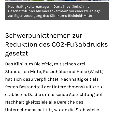
Have any questions?
Nachhaltigkeitsmanagerin Dana Kros (links) mit
+44 1234 567 890
Geschäftsführer Michael Ackermann vor einer PV-Anlage
zur Eigenversorgung des Klinikums Bielefeld-Mitte
Drop us a line
info@yourdomain.com
Schwerpunktthemen zur
Reduktion des CO2-Fußabdrucks
About us
gesetzt
Lorem ipsum dolor sit amet, consectetuer
Das Klinikum Bielefeld, mit seinen drei
adipiscing elit.
Standorten Mitte, Rosenhöhe und Halle (Westf.)
Aenean commodo ligula eget dolor. Aenean
hat sich dazu verpflichtet, Nachhaltigkeit als
massa. Cum sociis natoque penatibus et
festen Bestandteil der Unternehmenskultur zu
magnis dis parturient montes, nascetur
etablieren. Da die umfassende Ausrichtung auf
ridiculus mus. Donec quam felis, ultricies
Nachhaltigkeitsziele alle Bereiche des
nec.
Unternehmens betrifft, wurde die Stabsstelle