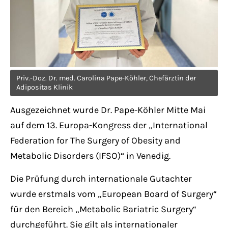
Have any questions?
+44 1234 567 890
Drop us a line
info@yourdomain.com
Priv.-Doz. Dr. med. Carolina Pape-Köhler, Chefärztin der
Adipositas Klinik
About us
Ausgezeichnet wurde Dr. Pape-Köhler Mitte Mai
Lorem ipsum dolor sit amet, consectetuer
auf dem 13. Europa-Kongress der „International
adipiscing elit.
Federation for The Surgery of Obesity and
Metabolic Disorders (IFSO)“ in Venedig.
Aenean commodo ligula eget dolor. Aenean
massa. Cum sociis natoque penatibus et
Die Prüfung durch internationale Gutachter
magnis dis parturient montes, nascetur
wurde erstmals vom „European Board of Surgery“
ridiculus mus. Donec quam felis, ultricies
für den Bereich „Metabolic Bariatric Surgery“
nec.
durchgeführt. Sie gilt als internationaler