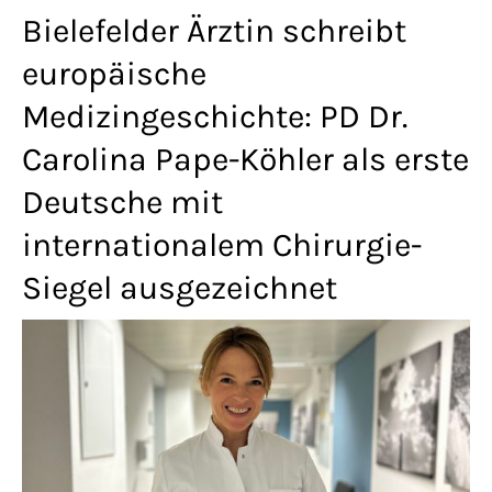
Lorem ipsum dolor sit amet:
Bielefelder Ärztin schreibt
europäische
Medizingeschichte: PD Dr.
24h
/ 365days
Carolina Pape-Köhler als erste
Deutsche mit
We offer support for our customers
internationalem Chirurgie-
Mon - Fri 8:00am - 5:00pm
(GMT +1)
Siegel ausgezeichnet
Get in touch
Cybersteel Inc.
376-293 City Road, Suite 600
San Francisco, CA 94102