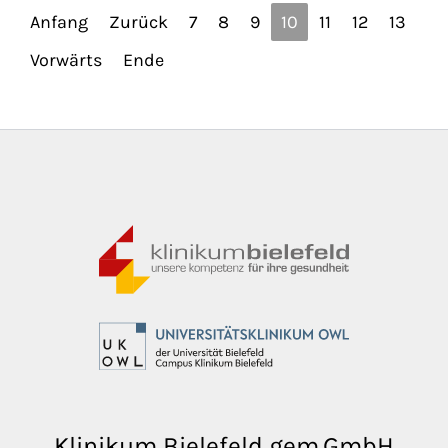
Anfang
Zurück
7
8
9
10
11
12
13
Vorwärts
Ende
Klinikum Bielefeld gem.GmbH