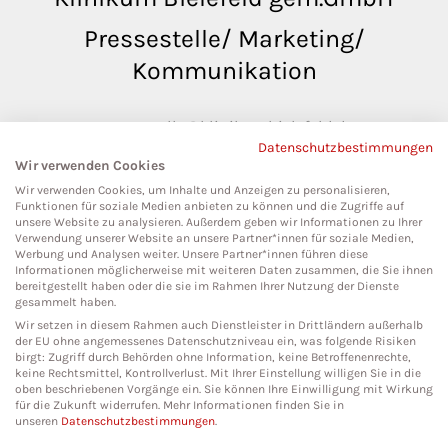
Pressestelle/ Marketing/
Kommunikation
pressestelle@klinikumbielefeld.de
Datenschutzbestimmungen
Teutoburger Str. 50
Wir verwenden Cookies
33604 Bielefeld
Wir verwenden Cookies, um Inhalte und Anzeigen zu personalisieren,
Funktionen für soziale Medien anbieten zu können und die Zugriffe auf
unsere Website zu analysieren. Außerdem geben wir Informationen zu Ihrer
Verwendung unserer Website an unsere Partner*innen für soziale Medien,
Werbung und Analysen weiter. Unsere Partner*innen führen diese
Social Media
Informationen möglicherweise mit weiteren Daten zusammen, die Sie ihnen
bereitgestellt haben oder die sie im Rahmen Ihrer Nutzung der Dienste
gesammelt haben.
Wir setzen in diesem Rahmen auch Dienstleister in Drittländern außerhalb
der EU ohne angemessenes Datenschutzniveau ein, was folgende Risiken
birgt: Zugriff durch Behörden ohne Information, keine Betroffenenrechte,
keine Rechtsmittel, Kontrollverlust. Mit Ihrer Einstellung willigen Sie in die
oben beschriebenen Vorgänge ein. Sie können Ihre Einwilligung mit Wirkung
für die Zukunft widerrufen. Mehr Informationen finden Sie in
unseren
Datenschutzbestimmungen
.