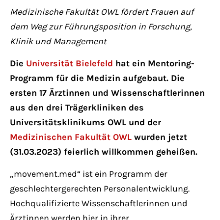
Have any questions?
Medizinische Fakultät OWL fördert Frauen auf
+44 1234 567 890
dem Weg zur Führungsposition in Forschung,
Klinik und Management
Drop us a line
info@yourdomain.com
Die
Universität Bielefeld
hat ein Mentoring-
Programm für die Medizin aufgebaut. Die
About us
ersten 17 Ärztinnen und Wissenschaftlerinnen
aus den drei Trägerkliniken des
Lorem ipsum dolor sit amet, consectetuer
Universitätsklinikums OWL und der
adipiscing elit.
Medizinischen Fakultät OWL
wurden jetzt
Aenean commodo ligula eget dolor. Aenean
(31.03.2023) feierlich willkommen geheißen.
massa. Cum sociis natoque penatibus et
„movement.med“ ist ein Programm der
magnis dis parturient montes, nascetur
geschlechtergerechten Personalentwicklung.
ridiculus mus. Donec quam felis, ultricies
Hochqualifizierte Wissenschaftlerinnen und
nec.
Ärztinnen werden hier in ihrer