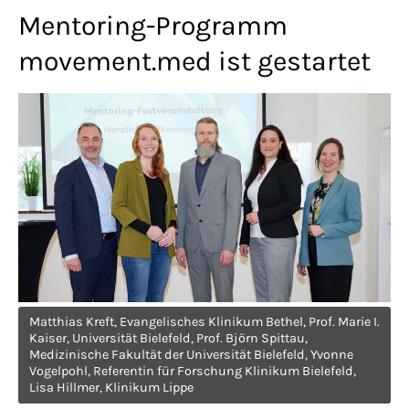
Lorem ipsum dolor sit amet:
Mentoring-Programm
movement.med ist gestartet
24h
/ 365days
We offer support for our customers
Mon - Fri 8:00am - 5:00pm
(GMT +1)
Get in touch
Cybersteel Inc.
Matthias Kreft, Evangelisches Klinikum Bethel, Prof. Marie I.
376-293 City Road, Suite 600
Kaiser, Universität Bielefeld, Prof. Björn Spittau,
San Francisco, CA 94102
Medizinische Fakultät der Universität Bielefeld, Yvonne
Vogelpohl, Referentin für Forschung Klinikum Bielefeld,
Lisa Hillmer, Klinikum Lippe